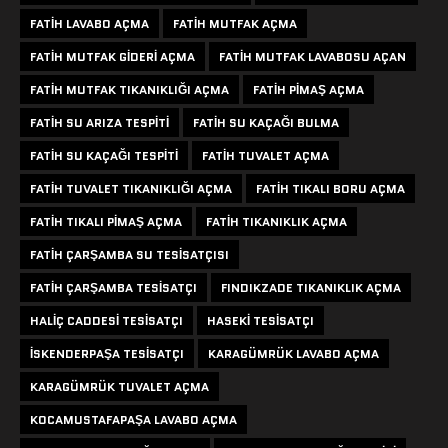
FATIH LAVABO AÇMA
FATIH MUTFAK AÇMA
FATIH MUTFAK GIDERI AÇMA
FATIH MUTFAK LAVABOSU AÇAN
FATIH MUTFAK TIKANIKLIĞI AÇMA
FATIH PIMAŞ AÇMA
FATIH SU ARIZA TESPITI
FATIH SU KAÇAĞI BULMA
FATIH SU KAÇAĞI TESPITI
FATIH TUVALET AÇMA
FATIH TUVALET TIKANIKLIĞI AÇMA
FATIH TIKALI BORU AÇMA
FATIH TIKALI PIMAŞ AÇMA
FATIH TIKANIKLIK AÇMA
FATIH ÇARŞAMBA SU TESISATÇISI
FATIH ÇARŞAMBA TESISATÇI
FINDIKZADE TIKANIKLIK AÇMA
HALIÇ CADDESI TESISATÇI
HASEKI TESISATÇI
ISKENDERPAŞA TESISATÇI
KARAGÜMRÜK LAVABO AÇMA
KARAGÜMRÜK TUVALET AÇMA
KOCAMUSTAFAPAŞA LAVABO AÇMA