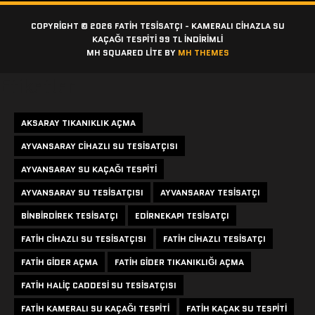
COPYRIGHT © 2026 FATIH TESISATÇI - KAMERALI CIHAZLA SU
KAÇAĞI TESPITI 99 TL İNDİRİMLİ
MH SQUARED LITE BY
MH THEMES
Etiketler
AKSARAY TIKANIKLIK AÇMA
AYVANSARAY CIHAZLI SU TESISATÇISI
AYVANSARAY SU KAÇAĞI TESPITI
AYVANSARAY SU TESISATÇISI
AYVANSARAY TESISATÇI
BINBIRDIREK TESISATÇI
EDIRNEKAPI TESISATÇI
FATIH CIHAZLI SU TESISATÇISI
FATIH CIHAZLI TESISATÇI
FATIH GIDER AÇMA
FATIH GIDER TIKANIKLIĞI AÇMA
FATIH HALIÇ CADDESI SU TESISATÇISI
FATIH KAMERALI SU KAÇAĞI TESPITI
FATIH KAÇAK SU TESPITI