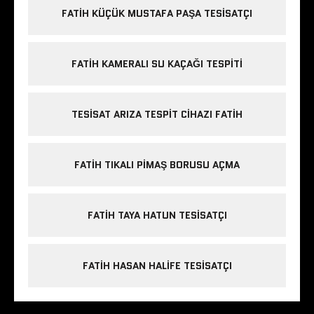
FATIH KÜÇÜK MUSTAFA PAŞA TESISATÇI
FATIH KAMERALI SU KAÇAĞI TESPITI
TESISAT ARIZA TESPIT CIHAZI FATIH
FATIH TIKALI PIMAŞ BORUSU AÇMA
FATIH TAYA HATUN TESISATÇI
FATIH HASAN HALIFE TESISATÇI