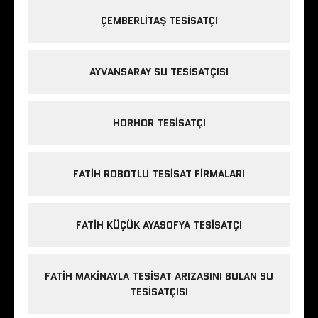
ÇEMBERLITAŞ TESISATÇI
AYVANSARAY SU TESISATÇISI
HORHOR TESISATÇI
FATIH ROBOTLU TESISAT FIRMALARI
FATIH KÜÇÜK AYASOFYA TESISATÇI
FATIH MAKINAYLA TESISAT ARIZASINI BULAN SU
TESISATÇISI