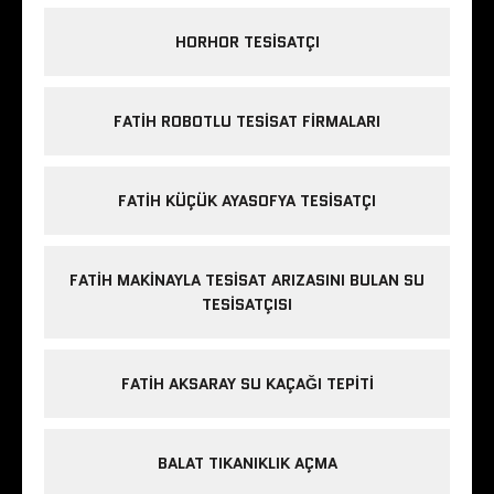
HORHOR TESISATÇI
FATIH ROBOTLU TESISAT FIRMALARI
FATIH KÜÇÜK AYASOFYA TESISATÇI
FATIH MAKINAYLA TESISAT ARIZASINI BULAN SU
TESISATÇISI
FATIH AKSARAY SU KAÇAĞI TEPITI
BALAT TIKANIKLIK AÇMA