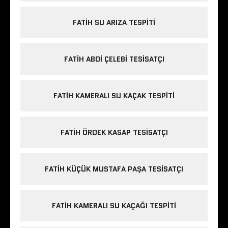
FATIH SU ARIZA TESPITI
FATIH ABDI ÇELEBI TESISATÇI
FATIH KAMERALI SU KAÇAK TESPITI
FATIH ÖRDEK KASAP TESISATÇI
FATIH KÜÇÜK MUSTAFA PAŞA TESISATÇI
FATIH KAMERALI SU KAÇAĞI TESPITI