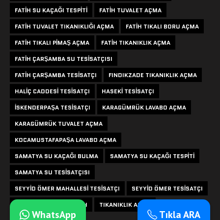
FATIH SU KAÇAĞI TESPITI
FATIH TUVALET AÇMA
FATIH TUVALET TIKANIKLIĞI AÇMA
FATIH TIKALI BORU AÇMA
FATIH TIKALI PIMAŞ AÇMA
FATIH TIKANIKLIK AÇMA
FATIH ÇARŞAMBA SU TESISATÇISI
FATIH ÇARŞAMBA TESISATÇI
FINDIKZADE TIKANIKLIK AÇMA
HALIÇ CADDESI TESISATÇI
HASEKI TESISATÇI
ISKENDERPAŞA TESISATÇI
KARAGÜMRÜK LAVABO AÇMA
KARAGÜMRÜK TUVALET AÇMA
KOCAMUSTAFAPAŞA LAVABO AÇMA
SAMATYA SU KAÇAĞI BULMA
SAMATYA SU KAÇAĞI TESPITI
SAMATYA SU TESISATÇISI
SEYYID ÖMER MAHALLESI TESISATÇI
SEYYID ÖMER TESISATÇI
SU KAÇAĞI TESPITI FATIH
TIKANIKLIK AÇMA
WhatsApp
Tıkla ARA