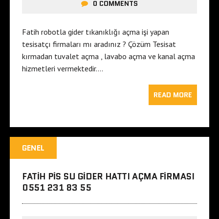
0 COMMENTS
Fatih robotla gider tıkanıklığı açma işi yapan
tesisatçı firmaları mı aradınız ? Çözüm Tesisat
kırmadan tuvalet açma , lavabo açma ve kanal açma
hizmetleri vermektedir….
READ MORE
GENEL
FATIH PIS SU GIDER HATTI AÇMA FIRMASI
0551 231 83 55