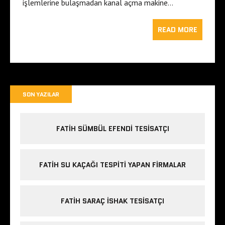
işlemlerine bulaşmadan kanal açma makine…
READ MORE
SON YAZILAR
FATIH SÜMBÜL EFENDI TESISATÇI
FATIH SU KAÇAĞI TESPITI YAPAN FIRMALAR
FATIH SARAÇ ISHAK TESISATÇI