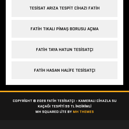
TESISAT ARIZA TESPIT CIHAZI FATIH
FATIH TIKALI PIMAŞ BORUSU AÇMA
FATIH TAYA HATUN TESISATÇI
FATIH HASAN HALIFE TESISATÇI
COPYRIGHT © 2026 FATIH TESISATÇI - KAMERALI CIHAZLA SU
KAÇAĞI TESPITI 99 TL İNDİRİMLİ
MH SQUARED LITE BY
MH THEMES
Etiketler