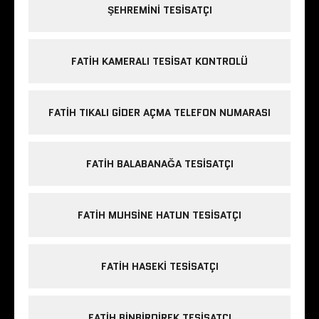
ŞEHREMINI TESISATÇI
FATIH KAMERALI TESISAT KONTROLÜ
FATIH TIKALI GIDER AÇMA TELEFON NUMARASI
FATIH BALABANAĞA TESISATÇI
FATIH MUHSINE HATUN TESISATÇI
FATIH HASEKI TESISATÇI
FATIH BINBIRDIREK TESISATÇI