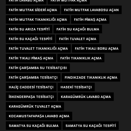
FATIH LAVABO AÇMA
FATIH MUTFAK AÇMA
FATIH MUTFAK GIDERI AÇMA
FATIH MUTFAK LAVABOSU AÇAN
FATIH MUTFAK TIKANIKLIĞI AÇMA
FATIH PIMAŞ AÇMA
FATIH SU ARIZA TESPITI
FATIH SU KAÇAĞI BULMA
FATIH SU KAÇAĞI TESPITI
FATIH TUVALET AÇMA
FATIH TUVALET TIKANIKLIĞI AÇMA
FATIH TIKALI BORU AÇMA
FATIH TIKALI PIMAŞ AÇMA
FATIH TIKANIKLIK AÇMA
FATIH ÇARŞAMBA SU TESISATÇISI
FATIH ÇARŞAMBA TESISATÇI
FINDIKZADE TIKANIKLIK AÇMA
HALIÇ CADDESI TESISATÇI
HASEKI TESISATÇI
ISKENDERPAŞA TESISATÇI
KARAGÜMRÜK LAVABO AÇMA
KARAGÜMRÜK TUVALET AÇMA
KOCAMUSTAFAPAŞA LAVABO AÇMA
SAMATYA SU KAÇAĞI BULMA
SAMATYA SU KAÇAĞI TESPITI