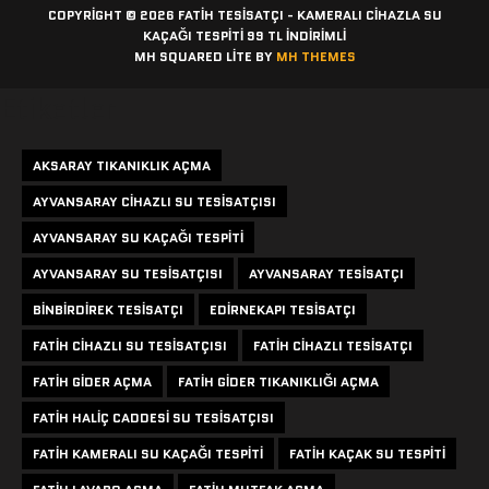
COPYRIGHT © 2026 FATIH TESISATÇI - KAMERALI CIHAZLA SU
KAÇAĞI TESPITI 99 TL İNDİRİMLİ
MH SQUARED LITE BY
MH THEMES
Etiketler
AKSARAY TIKANIKLIK AÇMA
AYVANSARAY CIHAZLI SU TESISATÇISI
AYVANSARAY SU KAÇAĞI TESPITI
AYVANSARAY SU TESISATÇISI
AYVANSARAY TESISATÇI
BINBIRDIREK TESISATÇI
EDIRNEKAPI TESISATÇI
FATIH CIHAZLI SU TESISATÇISI
FATIH CIHAZLI TESISATÇI
FATIH GIDER AÇMA
FATIH GIDER TIKANIKLIĞI AÇMA
FATIH HALIÇ CADDESI SU TESISATÇISI
FATIH KAMERALI SU KAÇAĞI TESPITI
FATIH KAÇAK SU TESPITI