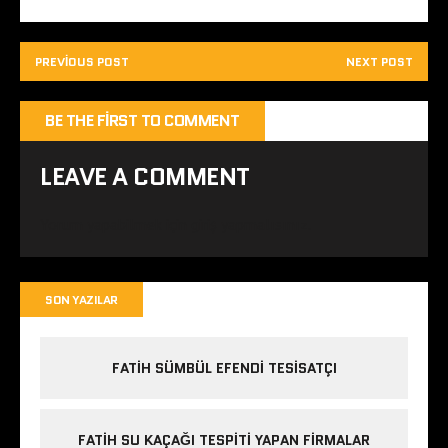
PREVIOUS POST
NEXT POST
BE THE FIRST TO COMMENT
LEAVE A COMMENT
Yorum yapabilmek için
giriş yapmalısınız
.
SON YAZILAR
FATIH SÜMBÜL EFENDI TESISATÇI
FATIH SU KAÇAĞI TESPITI YAPAN FIRMALAR