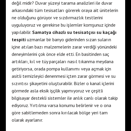
değil midir? Duvar yüzeyi tarama analizleri ile duvar
arkasındaki tüm tesisatları görerek oraya ait ünitelerin
ne olduğunu görüyor ve sızdırmazlık testlerini
uyguluyoruz ve gerekirse bu işlemler komşunuz içinde
yapılabilir.
Samatya cihazlı su tesisatçısı su kaçağı
tespiti
uzmanlar bir banyo giderinden sızan suların
içine atılan bazı malzemelerin zarar verdiği yönündeki
deneyimlerini çok önce elde etti. En basitinden saç
artıkları, kıl ve tüy parçaları nasıl tıkanma meydana
getiriyorsa, orada pompa kullanımı veya açmak için
asitli temizleyici denenmesi içten zarar görmesi ve su
sızıntısı şikayetini oluşturabilir. Bizler o kanal içlerini
görmede asla eksik işçilik yapmıyoruz ve çeşitli
bilgisayar destekli sistemler ile anlık canlı olarak takip
ediyoruz. Yırtılma varsa konumu belirlenir ve o ona
göre sabitlemeden sonra kırılacak bölge yeri tam
olarak ayarlanır.