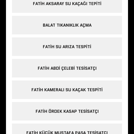
FATIH AKSARAY SU KAÇAĞI TEPITI
BALAT TIKANIKLIK AÇMA
FATIH SU ARIZA TESPITI
FATIH ABDI ÇELEBI TESISATÇI
FATIH KAMERALI SU KAÇAK TESPITI
FATIH ÖRDEK KASAP TESISATÇI
FATIH KÜÇÜK MUSTAFA PAŞA TESISATÇI