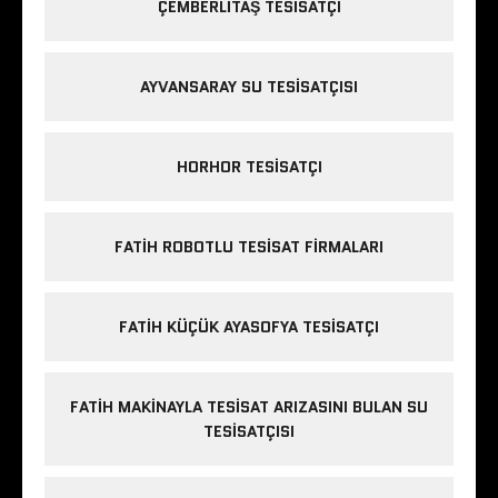
ÇEMBERLITAŞ TESISATÇI
AYVANSARAY SU TESISATÇISI
HORHOR TESISATÇI
FATIH ROBOTLU TESISAT FIRMALARI
FATIH KÜÇÜK AYASOFYA TESISATÇI
FATIH MAKINAYLA TESISAT ARIZASINI BULAN SU
TESISATÇISI