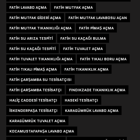
FATIH LAVABO AÇMA
FATIH MUTFAK AÇMA
FATIH MUTFAK GIDERI AÇMA
FATIH MUTFAK LAVABOSU AÇAN
FATIH MUTFAK TIKANIKLIĞI AÇMA
FATIH PIMAŞ AÇMA
FATIH SU ARIZA TESPITI
FATIH SU KAÇAĞI BULMA
FATIH SU KAÇAĞI TESPITI
FATIH TUVALET AÇMA
FATIH TUVALET TIKANIKLIĞI AÇMA
FATIH TIKALI BORU AÇMA
FATIH TIKALI PIMAŞ AÇMA
FATIH TIKANIKLIK AÇMA
FATIH ÇARŞAMBA SU TESISATÇISI
FATIH ÇARŞAMBA TESISATÇI
FINDIKZADE TIKANIKLIK AÇMA
HALIÇ CADDESI TESISATÇI
HASEKI TESISATÇI
ISKENDERPAŞA TESISATÇI
KARAGÜMRÜK LAVABO AÇMA
KARAGÜMRÜK TUVALET AÇMA
KOCAMUSTAFAPAŞA LAVABO AÇMA