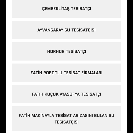
ÇEMBERLITAŞ TESISATÇI
AYVANSARAY SU TESISATÇISI
HORHOR TESISATÇI
FATIH ROBOTLU TESISAT FIRMALARI
FATIH KÜÇÜK AYASOFYA TESISATÇI
FATIH MAKINAYLA TESISAT ARIZASINI BULAN SU
TESISATÇISI