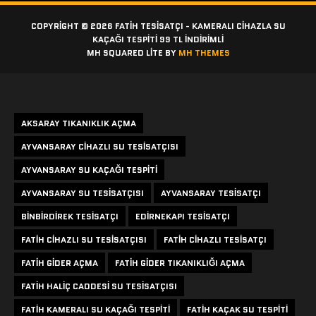
COPYRIGHT © 2026 FATIH TESISATÇI - KAMERALI CIHAZLA SU
KAÇAĞI TESPITI 99 TL İNDİRİMLİ
MH SQUARED LITE BY
MH THEMES
Etiketler
AKSARAY TIKANIKLIK AÇMA
AYVANSARAY CIHAZLI SU TESISATÇISI
AYVANSARAY SU KAÇAĞI TESPITI
AYVANSARAY SU TESISATÇISI
AYVANSARAY TESISATÇI
BINBIRDIREK TESISATÇI
EDIRNEKAPI TESISATÇI
FATIH CIHAZLI SU TESISATÇISI
FATIH CIHAZLI TESISATÇI
FATIH GIDER AÇMA
FATIH GIDER TIKANIKLIĞI AÇMA
FATIH HALIÇ CADDESI SU TESISATÇISI
FATIH KAMERALI SU KAÇAĞI TESPITI
FATIH KAÇAK SU TESPITI