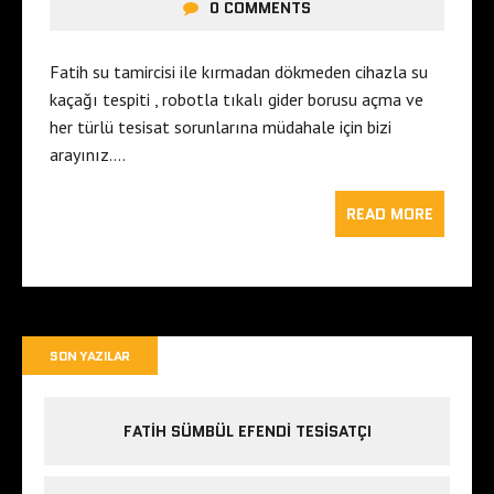
0 COMMENTS
Fatih su tamircisi ile kırmadan dökmeden cihazla su
kaçağı tespiti , robotla tıkalı gider borusu açma ve
her türlü tesisat sorunlarına müdahale için bizi
arayınız….
READ MORE
SON YAZILAR
FATIH SÜMBÜL EFENDI TESISATÇI