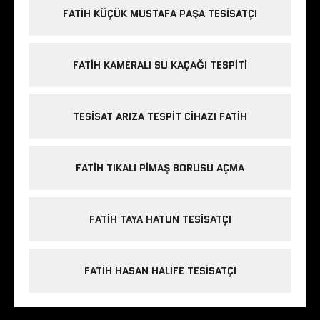
FATIH KÜÇÜK MUSTAFA PAŞA TESISATÇI
FATIH KAMERALI SU KAÇAĞI TESPITI
TESISAT ARIZA TESPIT CIHAZI FATIH
FATIH TIKALI PIMAŞ BORUSU AÇMA
FATIH TAYA HATUN TESISATÇI
FATIH HASAN HALIFE TESISATÇI