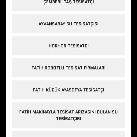
ÇEMBERLITAŞ TESISATÇI
AYVANSARAY SU TESISATÇISI
HORHOR TESISATÇI
FATIH ROBOTLU TESISAT FIRMALARI
FATIH KÜÇÜK AYASOFYA TESISATÇI
FATIH MAKINAYLA TESISAT ARIZASINI BULAN SU
TESISATÇISI