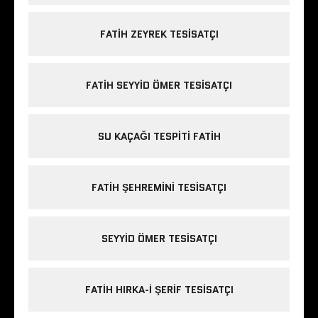
FATIH ZEYREK TESISATÇI
FATIH SEYYID ÖMER TESISATÇI
SU KAÇAĞI TESPITI FATIH
FATIH ŞEHREMINI TESISATÇI
SEYYID ÖMER TESISATÇI
FATIH HIRKA-I ŞERIF TESISATÇI