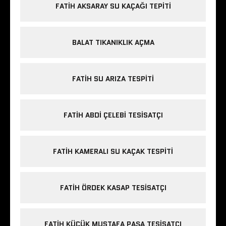
FATIH AKSARAY SU KAÇAĞI TEPITI
BALAT TIKANIKLIK AÇMA
FATIH SU ARIZA TESPITI
FATIH ABDI ÇELEBI TESISATÇI
FATIH KAMERALI SU KAÇAK TESPITI
FATIH ÖRDEK KASAP TESISATÇI
FATIH KÜÇÜK MUSTAFA PAŞA TESISATÇI