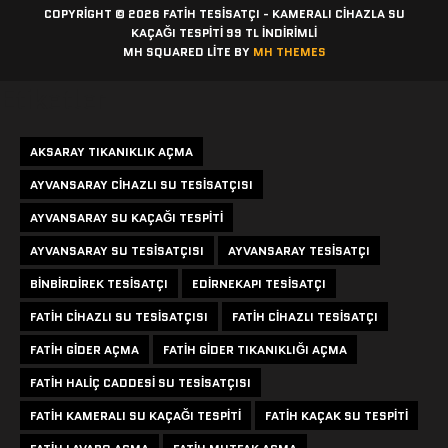
COPYRIGHT © 2026 FATIH TESISATÇI - KAMERALI CIHAZLA SU
KAÇAĞI TESPITI 99 TL İNDİRİMLİ
MH SQUARED LITE BY
MH THEMES
Etiketler
AKSARAY TIKANIKLIK AÇMA
AYVANSARAY CIHAZLI SU TESISATÇISI
AYVANSARAY SU KAÇAĞI TESPITI
AYVANSARAY SU TESISATÇISI
AYVANSARAY TESISATÇI
BINBIRDIREK TESISATÇI
EDIRNEKAPI TESISATÇI
FATIH CIHAZLI SU TESISATÇISI
FATIH CIHAZLI TESISATÇI
FATIH GIDER AÇMA
FATIH GIDER TIKANIKLIĞI AÇMA
FATIH HALIÇ CADDESI SU TESISATÇISI
FATIH KAMERALI SU KAÇAĞI TESPITI
FATIH KAÇAK SU TESPITI