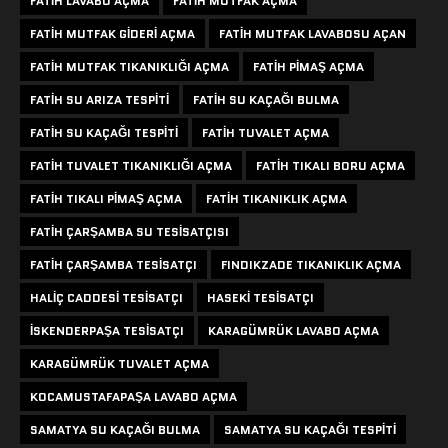
FATIH LAVABO AÇMA
FATIH MUTFAK AÇMA
FATIH MUTFAK GIDERI AÇMA
FATIH MUTFAK LAVABOSU AÇAN
FATIH MUTFAK TIKANIKLIĞI AÇMA
FATIH PIMAŞ AÇMA
FATIH SU ARIZA TESPITI
FATIH SU KAÇAĞI BULMA
FATIH SU KAÇAĞI TESPITI
FATIH TUVALET AÇMA
FATIH TUVALET TIKANIKLIĞI AÇMA
FATIH TIKALI BORU AÇMA
FATIH TIKALI PIMAŞ AÇMA
FATIH TIKANIKLIK AÇMA
FATIH ÇARŞAMBA SU TESISATÇISI
FATIH ÇARŞAMBA TESISATÇI
FINDIKZADE TIKANIKLIK AÇMA
HALIÇ CADDESI TESISATÇI
HASEKI TESISATÇI
ISKENDERPAŞA TESISATÇI
KARAGÜMRÜK LAVABO AÇMA
KARAGÜMRÜK TUVALET AÇMA
KOCAMUSTAFAPAŞA LAVABO AÇMA
SAMATYA SU KAÇAĞI BULMA
SAMATYA SU KAÇAĞI TESPITI