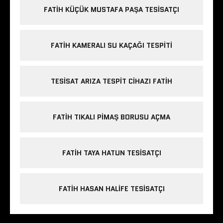
FATIH KÜÇÜK MUSTAFA PAŞA TESISATÇI
FATIH KAMERALI SU KAÇAĞI TESPITI
TESISAT ARIZA TESPIT CIHAZI FATIH
FATIH TIKALI PIMAŞ BORUSU AÇMA
FATIH TAYA HATUN TESISATÇI
FATIH HASAN HALIFE TESISATÇI