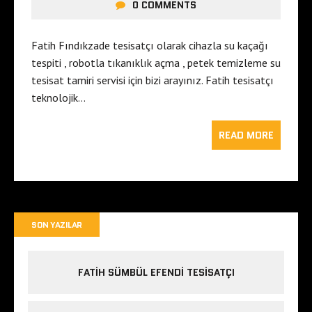
0 COMMENTS
Fatih Fındıkzade tesisatçı olarak cihazla su kaçağı
tespiti , robotla tıkanıklık açma , petek temizleme su
tesisat tamiri servisi için bizi arayınız. Fatih tesisatçı
teknolojik…
READ MORE
SON YAZILAR
FATIH SÜMBÜL EFENDI TESISATÇI