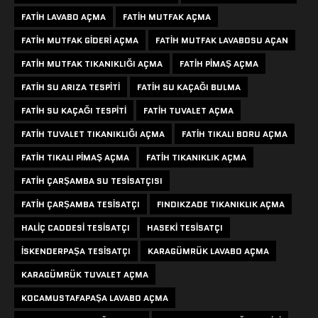
FATIH LAVABO AÇMA
FATIH MUTFAK AÇMA
FATIH MUTFAK GIDERI AÇMA
FATIH MUTFAK LAVABOSU AÇAN
FATIH MUTFAK TIKANIKLIĞI AÇMA
FATIH PIMAŞ AÇMA
FATIH SU ARIZA TESPITI
FATIH SU KAÇAĞI BULMA
FATIH SU KAÇAĞI TESPITI
FATIH TUVALET AÇMA
FATIH TUVALET TIKANIKLIĞI AÇMA
FATIH TIKALI BORU AÇMA
FATIH TIKALI PIMAŞ AÇMA
FATIH TIKANIKLIK AÇMA
FATIH ÇARŞAMBA SU TESISATÇISI
FATIH ÇARŞAMBA TESISATÇI
FINDIKZADE TIKANIKLIK AÇMA
HALIÇ CADDESI TESISATÇI
HASEKI TESISATÇI
ISKENDERPAŞA TESISATÇI
KARAGÜMRÜK LAVABO AÇMA
KARAGÜMRÜK TUVALET AÇMA
KOCAMUSTAFAPAŞA LAVABO AÇMA