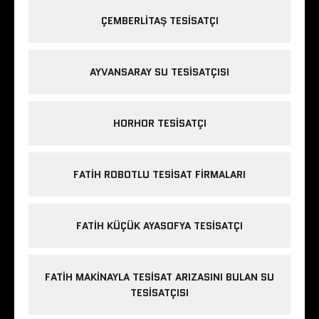
ÇEMBERLITAŞ TESISATÇI
AYVANSARAY SU TESISATÇISI
HORHOR TESISATÇI
FATIH ROBOTLU TESISAT FIRMALARI
FATIH KÜÇÜK AYASOFYA TESISATÇI
FATIH MAKINAYLA TESISAT ARIZASINI BULAN SU
TESISATÇISI