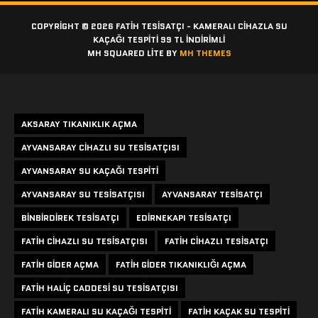
COPYRIGHT © 2026 FATIH TESISATÇI - KAMERALI CIHAZLA SU
KAÇAĞI TESPITI 99 TL İNDİRİMLİ
MH SQUARED LITE BY
MH THEMES
Etiketler
AKSARAY TIKANIKLIK AÇMA
AYVANSARAY CIHAZLI SU TESISATÇISI
AYVANSARAY SU KAÇAĞI TESPITI
AYVANSARAY SU TESISATÇISI
AYVANSARAY TESISATÇI
BINBIRDIREK TESISATÇI
EDIRNEKAPI TESISATÇI
FATIH CIHAZLI SU TESISATÇISI
FATIH CIHAZLI TESISATÇI
FATIH GIDER AÇMA
FATIH GIDER TIKANIKLIĞI AÇMA
FATIH HALIÇ CADDESI SU TESISATÇISI
FATIH KAMERALI SU KAÇAĞI TESPITI
FATIH KAÇAK SU TESPITI