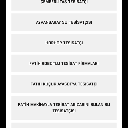
ÇEMBERLITAŞ TESISATÇI
AYVANSARAY SU TESISATÇISI
HORHOR TESISATÇI
FATIH ROBOTLU TESISAT FIRMALARI
FATIH KÜÇÜK AYASOFYA TESISATÇI
FATIH MAKINAYLA TESISAT ARIZASINI BULAN SU
TESISATÇISI