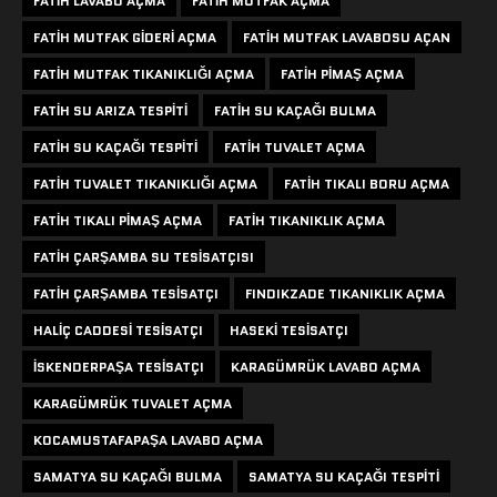
FATIH LAVABO AÇMA
FATIH MUTFAK AÇMA
FATIH MUTFAK GIDERI AÇMA
FATIH MUTFAK LAVABOSU AÇAN
FATIH MUTFAK TIKANIKLIĞI AÇMA
FATIH PIMAŞ AÇMA
FATIH SU ARIZA TESPITI
FATIH SU KAÇAĞI BULMA
FATIH SU KAÇAĞI TESPITI
FATIH TUVALET AÇMA
FATIH TUVALET TIKANIKLIĞI AÇMA
FATIH TIKALI BORU AÇMA
FATIH TIKALI PIMAŞ AÇMA
FATIH TIKANIKLIK AÇMA
FATIH ÇARŞAMBA SU TESISATÇISI
FATIH ÇARŞAMBA TESISATÇI
FINDIKZADE TIKANIKLIK AÇMA
HALIÇ CADDESI TESISATÇI
HASEKI TESISATÇI
ISKENDERPAŞA TESISATÇI
KARAGÜMRÜK LAVABO AÇMA
KARAGÜMRÜK TUVALET AÇMA
KOCAMUSTAFAPAŞA LAVABO AÇMA
SAMATYA SU KAÇAĞI BULMA
SAMATYA SU KAÇAĞI TESPITI