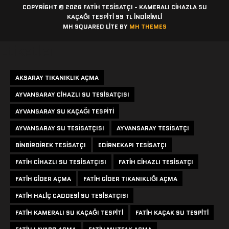
COPYRIGHT © 2026 FATIH TESISATÇI - KAMERALI CIHAZLA SU
KAÇAĞI TESPITI 99 TL İNDİRİMLİ
MH SQUARED LITE BY
MH THEMES
Etiketler
AKSARAY TIKANIKLIK AÇMA
AYVANSARAY CIHAZLI SU TESISATÇISI
AYVANSARAY SU KAÇAĞI TESPITI
AYVANSARAY SU TESISATÇISI
AYVANSARAY TESISATÇI
BINBIRDIREK TESISATÇI
EDIRNEKAPI TESISATÇI
FATIH CIHAZLI SU TESISATÇISI
FATIH CIHAZLI TESISATÇI
FATIH GIDER AÇMA
FATIH GIDER TIKANIKLIĞI AÇMA
FATIH HALIÇ CADDESI SU TESISATÇISI
FATIH KAMERALI SU KAÇAĞI TESPITI
FATIH KAÇAK SU TESPITI