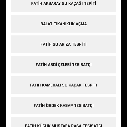
FATIH AKSARAY SU KAÇAĞI TEPITI
BALAT TIKANIKLIK AÇMA
FATIH SU ARIZA TESPITI
FATIH ABDI ÇELEBI TESISATÇI
FATIH KAMERALI SU KAÇAK TESPITI
FATIH ÖRDEK KASAP TESISATÇI
FATIH KÜÇÜK MUSTAFA PAŞA TESISATÇI