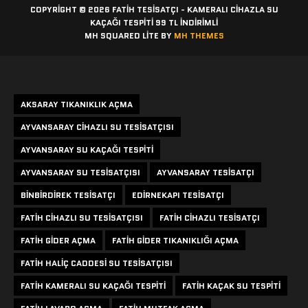
COPYRIGHT © 2026 FATIH TESISATÇI - KAMERALI CIHAZLA SU
KAÇAĞI TESPITI 99 TL İNDİRİMLİ
MH SQUARED LITE BY
MH THEMES
Etiketler
AKSARAY TIKANIKLIK AÇMA
AYVANSARAY CIHAZLI SU TESISATÇISI
AYVANSARAY SU KAÇAĞI TESPITI
AYVANSARAY SU TESISATÇISI
AYVANSARAY TESISATÇI
BINBIRDIREK TESISATÇI
EDIRNEKAPI TESISATÇI
FATIH CIHAZLI SU TESISATÇISI
FATIH CIHAZLI TESISATÇI
FATIH GIDER AÇMA
FATIH GIDER TIKANIKLIĞI AÇMA
FATIH HALIÇ CADDESI SU TESISATÇISI
FATIH KAMERALI SU KAÇAĞI TESPITI
FATIH KAÇAK SU TESPITI