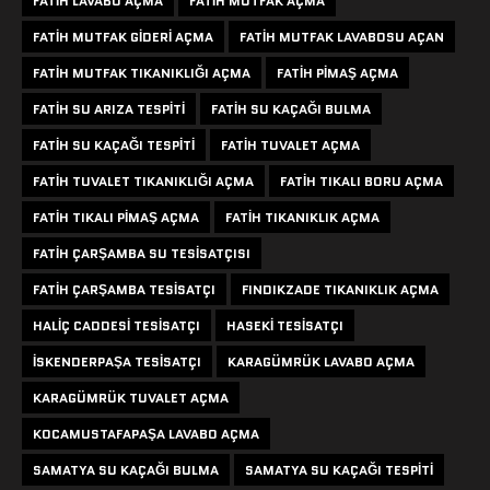
FATIH LAVABO AÇMA
FATIH MUTFAK AÇMA
FATIH MUTFAK GIDERI AÇMA
FATIH MUTFAK LAVABOSU AÇAN
FATIH MUTFAK TIKANIKLIĞI AÇMA
FATIH PIMAŞ AÇMA
FATIH SU ARIZA TESPITI
FATIH SU KAÇAĞI BULMA
FATIH SU KAÇAĞI TESPITI
FATIH TUVALET AÇMA
FATIH TUVALET TIKANIKLIĞI AÇMA
FATIH TIKALI BORU AÇMA
FATIH TIKALI PIMAŞ AÇMA
FATIH TIKANIKLIK AÇMA
FATIH ÇARŞAMBA SU TESISATÇISI
FATIH ÇARŞAMBA TESISATÇI
FINDIKZADE TIKANIKLIK AÇMA
HALIÇ CADDESI TESISATÇI
HASEKI TESISATÇI
ISKENDERPAŞA TESISATÇI
KARAGÜMRÜK LAVABO AÇMA
KARAGÜMRÜK TUVALET AÇMA
KOCAMUSTAFAPAŞA LAVABO AÇMA
SAMATYA SU KAÇAĞI BULMA
SAMATYA SU KAÇAĞI TESPITI