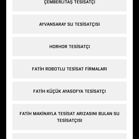
ÇEMBERLITAŞ TESISATÇI
AYVANSARAY SU TESISATÇISI
HORHOR TESISATÇI
FATIH ROBOTLU TESISAT FIRMALARI
FATIH KÜÇÜK AYASOFYA TESISATÇI
FATIH MAKINAYLA TESISAT ARIZASINI BULAN SU
TESISATÇISI