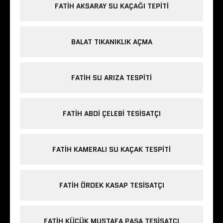
FATIH AKSARAY SU KAÇAĞI TEPITI
BALAT TIKANIKLIK AÇMA
FATIH SU ARIZA TESPITI
FATIH ABDI ÇELEBI TESISATÇI
FATIH KAMERALI SU KAÇAK TESPITI
FATIH ÖRDEK KASAP TESISATÇI
FATIH KÜÇÜK MUSTAFA PAŞA TESISATÇI