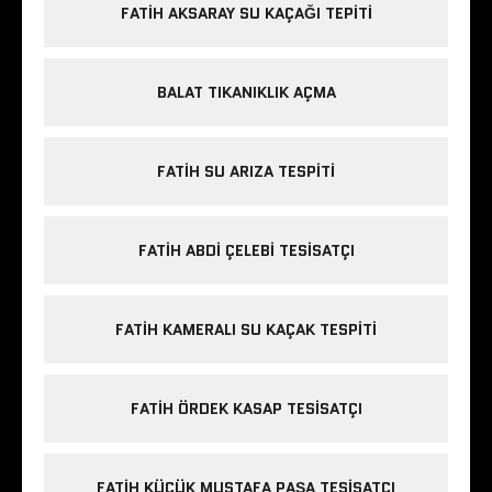
FATIH AKSARAY SU KAÇAĞI TEPITI
BALAT TIKANIKLIK AÇMA
FATIH SU ARIZA TESPITI
FATIH ABDI ÇELEBI TESISATÇI
FATIH KAMERALI SU KAÇAK TESPITI
FATIH ÖRDEK KASAP TESISATÇI
FATIH KÜÇÜK MUSTAFA PAŞA TESISATÇI