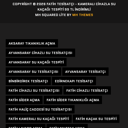
COPYRIGHT © 2026 FATIH TESISATÇI - KAMERALI CIHAZLA SU
KAÇAĞI TESPITI 99 TL İNDİRİMLİ
MH SQUARED LITE BY
MH THEMES
Etiketler
AKSARAY TIKANIKLIK AÇMA
AYVANSARAY CIHAZLI SU TESISATÇISI
AYVANSARAY SU KAÇAĞI TESPITI
AYVANSARAY SU TESISATÇISI
AYVANSARAY TESISATÇI
BINBIRDIREK TESISATÇI
EDIRNEKAPI TESISATÇI
FATIH CIHAZLI SU TESISATÇISI
FATIH CIHAZLI TESISATÇI
FATIH GIDER AÇMA
FATIH GIDER TIKANIKLIĞI AÇMA
FATIH HALIÇ CADDESI SU TESISATÇISI
FATIH KAMERALI SU KAÇAĞI TESPITI
FATIH KAÇAK SU TESPITI