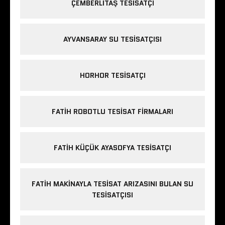
ÇEMBERLITAŞ TESISATÇI
AYVANSARAY SU TESISATÇISI
HORHOR TESISATÇI
FATIH ROBOTLU TESISAT FIRMALARI
FATIH KÜÇÜK AYASOFYA TESISATÇI
FATIH MAKINAYLA TESISAT ARIZASINI BULAN SU
TESISATÇISI