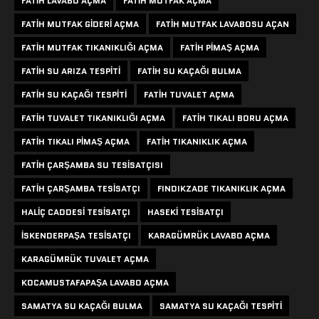
FATIH LAVABO AÇMA
FATIH MUTFAK AÇMA
FATIH MUTFAK GIDERI AÇMA
FATIH MUTFAK LAVABOSU AÇAN
FATIH MUTFAK TIKANIKLIĞI AÇMA
FATIH PIMAŞ AÇMA
FATIH SU ARIZA TESPITI
FATIH SU KAÇAĞI BULMA
FATIH SU KAÇAĞI TESPITI
FATIH TUVALET AÇMA
FATIH TUVALET TIKANIKLIĞI AÇMA
FATIH TIKALI BORU AÇMA
FATIH TIKALI PIMAŞ AÇMA
FATIH TIKANIKLIK AÇMA
FATIH ÇARŞAMBA SU TESISATÇISI
FATIH ÇARŞAMBA TESISATÇI
FINDIKZADE TIKANIKLIK AÇMA
HALIÇ CADDESI TESISATÇI
HASEKI TESISATÇI
ISKENDERPAŞA TESISATÇI
KARAGÜMRÜK LAVABO AÇMA
KARAGÜMRÜK TUVALET AÇMA
KOCAMUSTAFAPAŞA LAVABO AÇMA
SAMATYA SU KAÇAĞI BULMA
SAMATYA SU KAÇAĞI TESPITI