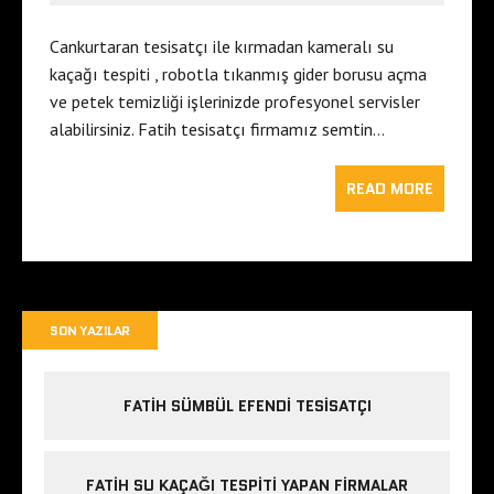
Cankurtaran tesisatçı ile kırmadan kameralı su
kaçağı tespiti , robotla tıkanmış gider borusu açma
ve petek temizliği işlerinizde profesyonel servisler
alabilirsiniz. Fatih tesisatçı firmamız semtin…
READ MORE
SON YAZILAR
FATIH SÜMBÜL EFENDI TESISATÇI
FATIH SU KAÇAĞI TESPITI YAPAN FIRMALAR