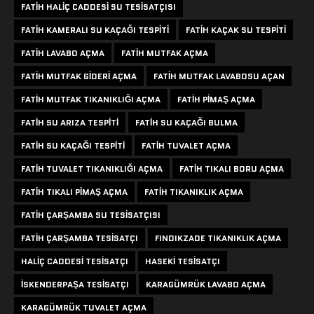
FATIH HALIÇ CADDESI SU TESISATÇISI
FATIH KAMERALI SU KAÇAĞI TESPITI
FATIH KAÇAK SU TESPITI
FATIH LAVABO AÇMA
FATIH MUTFAK AÇMA
FATIH MUTFAK GIDERI AÇMA
FATIH MUTFAK LAVABOSU AÇAN
FATIH MUTFAK TIKANIKLIĞI AÇMA
FATIH PIMAŞ AÇMA
FATIH SU ARIZA TESPITI
FATIH SU KAÇAĞI BULMA
FATIH SU KAÇAĞI TESPITI
FATIH TUVALET AÇMA
FATIH TUVALET TIKANIKLIĞI AÇMA
FATIH TIKALI BORU AÇMA
FATIH TIKALI PIMAŞ AÇMA
FATIH TIKANIKLIK AÇMA
FATIH ÇARŞAMBA SU TESISATÇISI
FATIH ÇARŞAMBA TESISATÇI
FINDIKZADE TIKANIKLIK AÇMA
HALIÇ CADDESI TESISATÇI
HASEKI TESISATÇI
ISKENDERPAŞA TESISATÇI
KARAGÜMRÜK LAVABO AÇMA
KARAGÜMRÜK TUVALET AÇMA