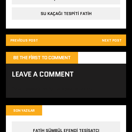
SU KAÇAĞI TESPITI FATIH
PREVIOUS POST
NEXT POST
BE THE FIRST TO COMMENT
LEAVE A COMMENT
Yorum yapabilmek için
giriş yapmalısınız
.
SON YAZILAR
FATIH SÜMBÜL EFENDI TESISATÇI