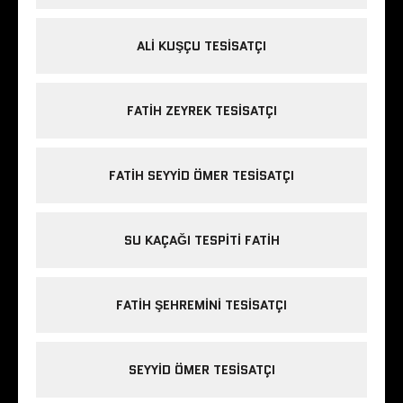
ALI KUŞÇU TESISATÇI
FATIH ZEYREK TESISATÇI
FATIH SEYYID ÖMER TESISATÇI
SU KAÇAĞI TESPITI FATIH
FATIH ŞEHREMINI TESISATÇI
SEYYID ÖMER TESISATÇI