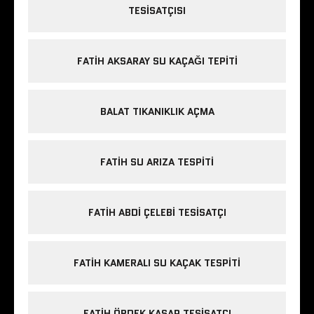
TESISATÇISI
FATIH AKSARAY SU KAÇAĞI TEPITI
BALAT TIKANIKLIK AÇMA
FATIH SU ARIZA TESPITI
FATIH ABDI ÇELEBI TESISATÇI
FATIH KAMERALI SU KAÇAK TESPITI
FATIH ÖRDEK KASAP TESISATÇI