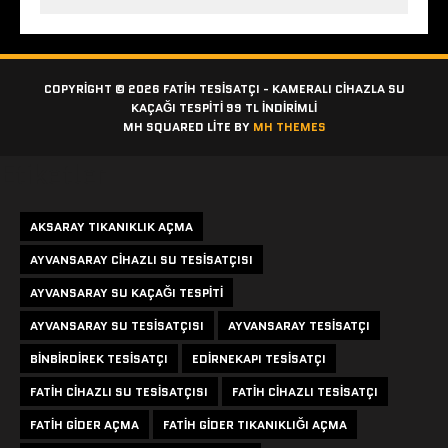
COPYRIGHT © 2026 FATIH TESISATÇI - KAMERALI CIHAZLA SU
KAÇAĞI TESPITI 99 TL İNDİRİMLİ
MH SQUARED LITE BY
MH THEMES
Etiketler
AKSARAY TIKANIKLIK AÇMA
AYVANSARAY CIHAZLI SU TESISATÇISI
AYVANSARAY SU KAÇAĞI TESPITI
AYVANSARAY SU TESISATÇISI
AYVANSARAY TESISATÇI
BINBIRDIREK TESISATÇI
EDIRNEKAPI TESISATÇI
FATIH CIHAZLI SU TESISATÇISI
FATIH CIHAZLI TESISATÇI
FATIH GIDER AÇMA
FATIH GIDER TIKANIKLIĞI AÇMA