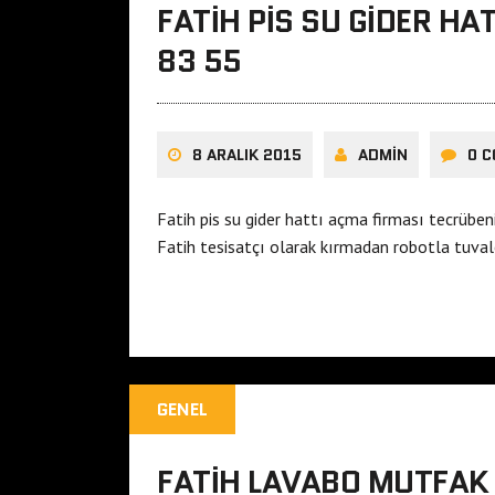
FATIH PIS SU GIDER HA
83 55
8 ARALIK 2015
ADMIN
0 
Fatih pis su gider hattı açma firması tecrüben
Fatih tesisatçı olarak kırmadan robotla tuv
GENEL
FATIH LAVABO MUTFAK 