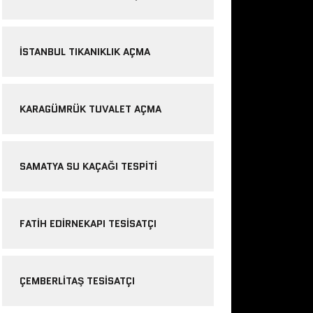
ISTANBUL TIKANIKLIK AÇMA
KARAGÜMRÜK TUVALET AÇMA
SAMATYA SU KAÇAĞI TESPITI
FATIH EDIRNEKAPI TESISATÇI
ÇEMBERLITAŞ TESISATÇI