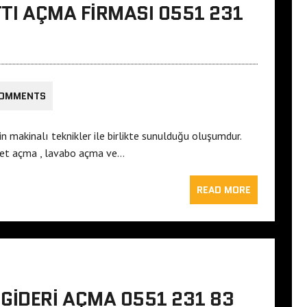
TTI AÇMA FIRMASI 0551 231
COMMENTS
in makinalı teknikler ile birlikte sunulduğu oluşumdur.
alet açma , lavabo açma ve…
READ MORE
GIDERI AÇMA 0551 231 83