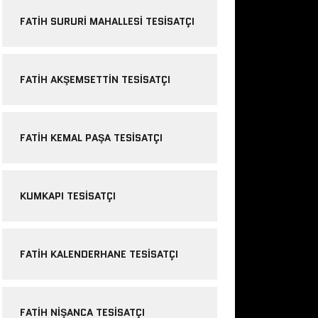
FATIH SURURI MAHALLESI TESISATÇI
FATIH AKŞEMSETTIN TESISATÇI
FATIH KEMAL PAŞA TESISATÇI
KUMKAPI TESISATÇI
FATIH KALENDERHANE TESISATÇI
FATIH NIŞANCA TESISATÇI