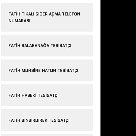
FATIH TIKALI GIDER AÇMA TELEFON
NUMARASI
FATIH BALABANAĞA TESISATÇI
FATIH MUHSINE HATUN TESISATÇI
FATIH HASEKI TESISATÇI
FATIH BINBIRDIREK TESISATÇI