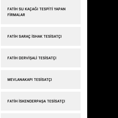
FATIH SU KAÇAĞI TESPITI YAPAN
FIRMALAR
FATIH SARAÇ ISHAK TESISATÇI
FATIH DERVIŞALI TESISATÇI
MEVLANAKAPI TESISATÇI
FATIH ISKENDERPAŞA TESISATÇI