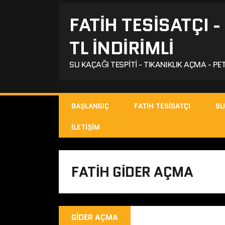
FATIH TESISATÇI 
TL İNDİRİMLİ
SU KAÇAĞI TESPITI - TIKANIKLIK AÇMA - PET
BAŞLANGIÇ
FATIH TESISATÇI
SU
İLETIŞIM
FATIH GIDER AÇMA
GIDER AÇMA