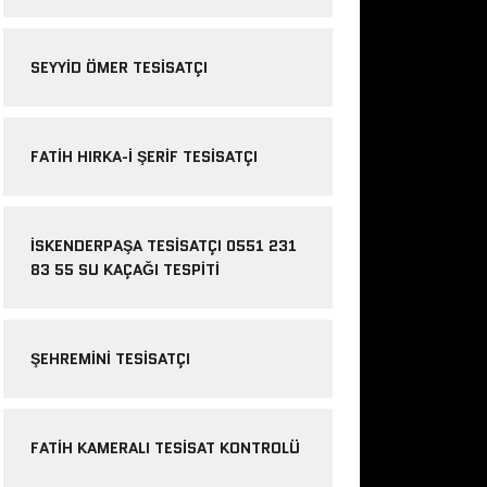
SEYYID ÖMER TESISATÇI
FATIH HIRKA-I ŞERIF TESISATÇI
İSKENDERPAŞA TESISATÇI 0551 231
83 55 SU KAÇAĞI TESPITI
ŞEHREMINI TESISATÇI
FATIH KAMERALI TESISAT KONTROLÜ