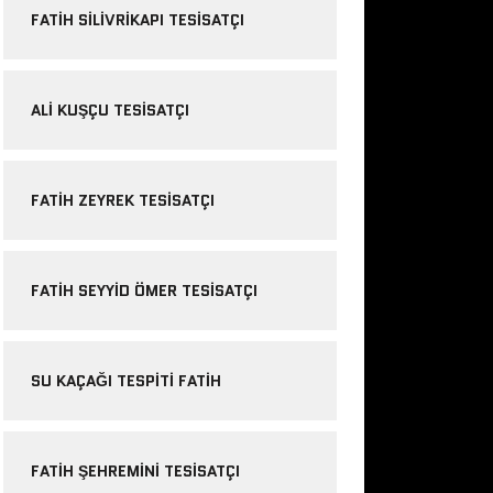
FATIH SILIVRIKAPI TESISATÇI
ALI KUŞÇU TESISATÇI
FATIH ZEYREK TESISATÇI
FATIH SEYYID ÖMER TESISATÇI
SU KAÇAĞI TESPITI FATIH
FATIH ŞEHREMINI TESISATÇI