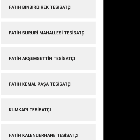
FATIH BINBIRDIREK TESISATÇI
FATIH SURURI MAHALLESI TESISATÇI
FATIH AKŞEMSETTIN TESISATÇI
FATIH KEMAL PAŞA TESISATÇI
KUMKAPI TESISATÇI
FATIH KALENDERHANE TESISATÇI