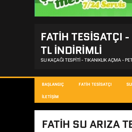
FATIH TESISATÇI 
TL İNDİRİMLİ
SU KAÇAĞI TESPITI - TIKANIKLIK AÇMA - PET
BAŞLANGIÇ
FATIH TESISATÇI
SU
İLETIŞIM
FATIH SU ARIZA T