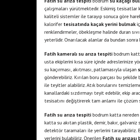
Fatih su arıza tespiti
bodrum
su kaçağı bu
çalışmaları yürütmektedir. Eskimiş tesisatlar 
kaliteli sistemler ile tarayıp sonuca göre ha
kalorifer
tesisatında kaçak yerini bulmak
i
renklendirmeler, öbekleşme halinde duran sıvı
yeterlidir. Onarılacak alanlar da bundan sonra k
Fatih kameralı su arıza tespiti
bodrum katta
usta ekiplerini kısa süre içinde adreslerinize 
su kaçırması, akıtması, patlamasıyla ulaşan
gönderebiliriz. Kırılan boru parçası bu şekilde 
ile teyitler alabiliriz. Atık borularını temizlem
kanallardaki sızdırmayı teyit edebilir, ekip ar
tesisatını değiştirerek tam anlamı ile çözüm s
Fatih su arıza tespiti
bodrum katta nereden
katta su akıtan plastik, demir, bakır, galvaniz
detektör taramaları ile yerlerini tarayabiliriz.
yerlerini bulabiliriz. Önerilen
Fatih su arızası 