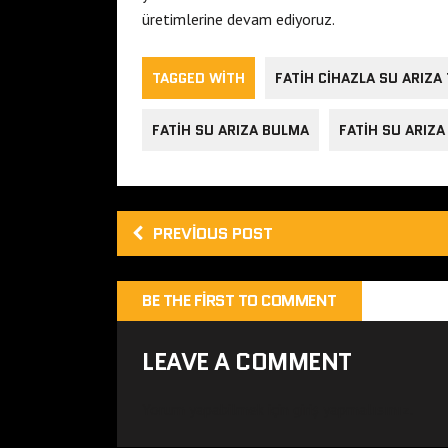
üretimlerine devam ediyoruz.
TAGGED WITH
FATIH CIHAZLA SU ARIZA 
FATIH SU ARIZA BULMA
FATIH SU ARIZA
PREVIOUS POST
BE THE FIRST TO COMMENT
LEAVE A COMMENT
Yorum yapabilmek için
giriş yapmalısınız
.