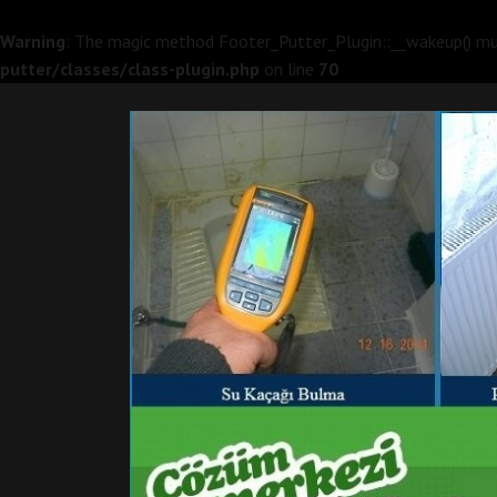
Warning
: The magic method Footer_Putter_Plugin::__wakeup() must
putter/classes/class-plugin.php
on line
70