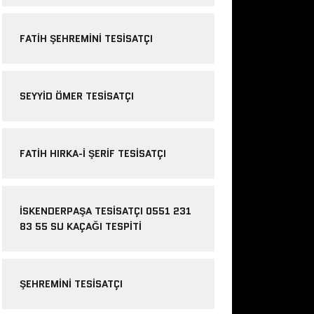
FATIH ŞEHREMINI TESISATÇI
SEYYID ÖMER TESISATÇI
FATIH HIRKA-I ŞERIF TESISATÇI
İSKENDERPAŞA TESISATÇI 0551 231
83 55 SU KAÇAĞI TESPITI
ŞEHREMINI TESISATÇI