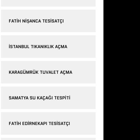
FATIH NIŞANCA TESISATÇI
ISTANBUL TIKANIKLIK AÇMA
KARAGÜMRÜK TUVALET AÇMA
SAMATYA SU KAÇAĞI TESPITI
FATIH EDIRNEKAPI TESISATÇI