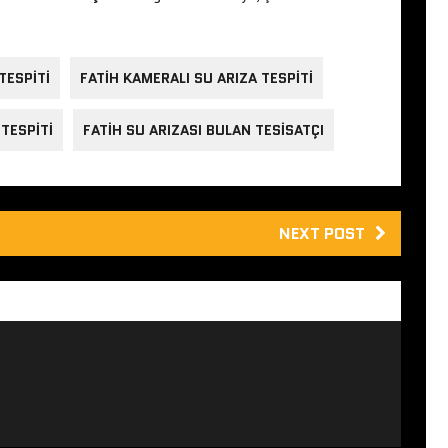
TESPITI
FATIH KAMERALI SU ARIZA TESPITI
 TESPITI
FATIH SU ARIZASI BULAN TESISATÇI
NEXT POST