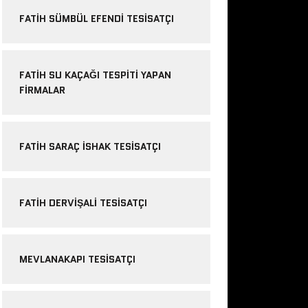
FATIH SÜMBÜL EFENDI TESISATÇI
FATIH SU KAÇAĞI TESPITI YAPAN
FIRMALAR
FATIH SARAÇ ISHAK TESISATÇI
FATIH DERVIŞALI TESISATÇI
MEVLANAKAPI TESISATÇI