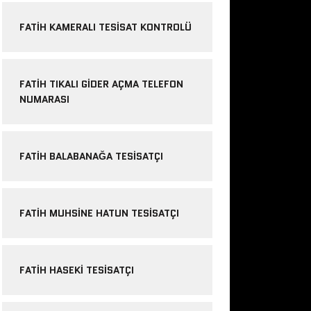
FATIH KAMERALI TESISAT KONTROLÜ
FATIH TIKALI GIDER AÇMA TELEFON
NUMARASI
FATIH BALABANAĞA TESISATÇI
FATIH MUHSINE HATUN TESISATÇI
FATIH HASEKI TESISATÇI