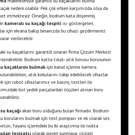
lma
makineleriyle garantili su kaçaklarını bulma
kaçak nedeni olabilir. Pek çok etken karşımızda olsa da
reket etmekteyiz. Örneğin, bodrum kata döşenmiş
çin
kameralı su kaçağı tespiti
ısı göstergeleri,
lar için ekrana bakıp binanızda bu cihazı gezdirmemiz
arar verilecektir.
ki su kaçaklarını garantili onaran firma Çözüm Merkezi
yönlendirebilir. Bodrum katta tıkalı atık borusu borusunun
su kaçaklarını bulmak
için kanal içlerine kamera
bulunabilirken, atık kokularını takip edebilecek cihazlar
ek için robot cihazlarımız ve basınç testleri ile
acımızdaki bol yedek parçalardan ölçüleri alınan boru
unabiliriz.
su kaçağı
akan boru olduğunu bulan firmadır. Bodrum
 su borularını bulmak için test pompası ve ek olarak ses
 Beton, fayans içlerindeki bu iki araştırma ile nokta
bulan tesisatçı
olarak güven sunmaya, çözüm