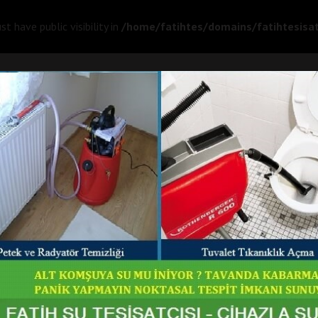
 have public visibility in
/home/fatihtes/domains/fatihtesisat