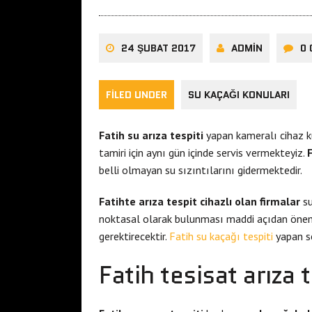
24 ŞUBAT 2017
ADMIN
0
FILED UNDER
SU KAÇAĞI KONULARI
Fatih su arıza tespiti
yapan kameralı cihaz k
tamiri için aynı gün içinde servis vermekteyiz.
F
belli olmayan su sızıntılarını gidermektedir.
Fatihte arıza tespit cihazlı olan firmalar
su
noktasal olarak bulunması maddi açıdan öneml
gerektirecektir.
Fatih su kaçağı tespiti
yapan s
Fatih tesisat arıza 