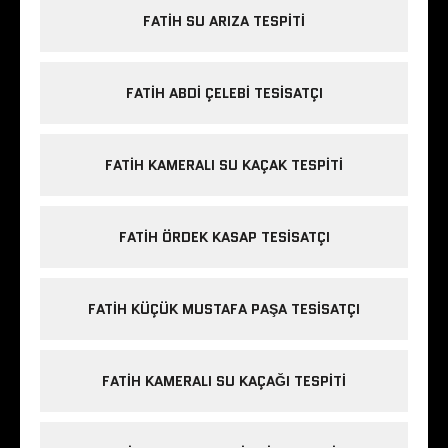
FATIH SU ARIZA TESPITI
FATIH ABDI ÇELEBI TESISATÇI
FATIH KAMERALI SU KAÇAK TESPITI
FATIH ÖRDEK KASAP TESISATÇI
FATIH KÜÇÜK MUSTAFA PAŞA TESISATÇI
FATIH KAMERALI SU KAÇAĞI TESPITI