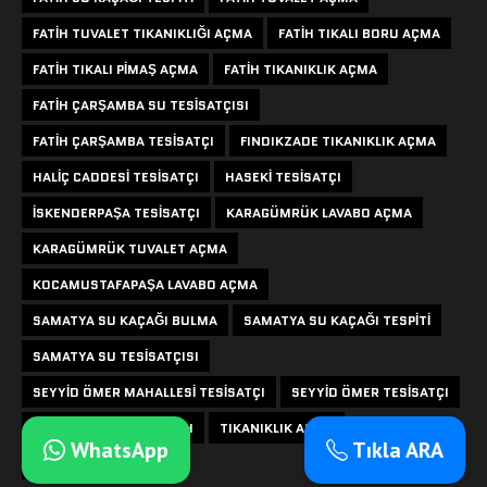
FATIH TUVALET TIKANIKLIĞI AÇMA
FATIH TIKALI BORU AÇMA
FATIH TIKALI PIMAŞ AÇMA
FATIH TIKANIKLIK AÇMA
FATIH ÇARŞAMBA SU TESISATÇISI
FATIH ÇARŞAMBA TESISATÇI
FINDIKZADE TIKANIKLIK AÇMA
HALIÇ CADDESI TESISATÇI
HASEKI TESISATÇI
ISKENDERPAŞA TESISATÇI
KARAGÜMRÜK LAVABO AÇMA
KARAGÜMRÜK TUVALET AÇMA
KOCAMUSTAFAPAŞA LAVABO AÇMA
SAMATYA SU KAÇAĞI BULMA
SAMATYA SU KAÇAĞI TESPITI
SAMATYA SU TESISATÇISI
SEYYID ÖMER MAHALLESI TESISATÇI
SEYYID ÖMER TESISATÇI
SU KAÇAĞI TESPITI FATIH
TIKANIKLIK AÇMA
WhatsApp
Tıkla ARA
ŞEHREMINI TESISATÇI