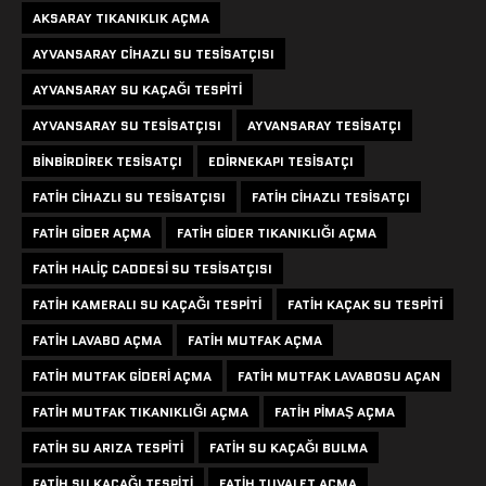
AKSARAY TIKANIKLIK AÇMA
AYVANSARAY CIHAZLI SU TESISATÇISI
AYVANSARAY SU KAÇAĞI TESPITI
AYVANSARAY SU TESISATÇISI
AYVANSARAY TESISATÇI
BINBIRDIREK TESISATÇI
EDIRNEKAPI TESISATÇI
FATIH CIHAZLI SU TESISATÇISI
FATIH CIHAZLI TESISATÇI
FATIH GIDER AÇMA
FATIH GIDER TIKANIKLIĞI AÇMA
FATIH HALIÇ CADDESI SU TESISATÇISI
FATIH KAMERALI SU KAÇAĞI TESPITI
FATIH KAÇAK SU TESPITI
FATIH LAVABO AÇMA
FATIH MUTFAK AÇMA
FATIH MUTFAK GIDERI AÇMA
FATIH MUTFAK LAVABOSU AÇAN
FATIH MUTFAK TIKANIKLIĞI AÇMA
FATIH PIMAŞ AÇMA
FATIH SU ARIZA TESPITI
FATIH SU KAÇAĞI BULMA
FATIH SU KAÇAĞI TESPITI
FATIH TUVALET AÇMA