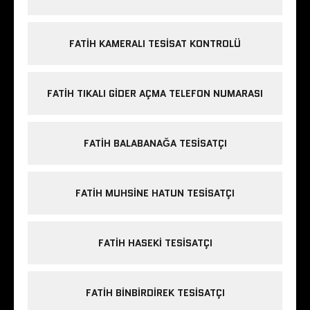
FATIH KAMERALI TESISAT KONTROLÜ
FATIH TIKALI GIDER AÇMA TELEFON NUMARASI
FATIH BALABANAĞA TESISATÇI
FATIH MUHSINE HATUN TESISATÇI
FATIH HASEKI TESISATÇI
FATIH BINBIRDIREK TESISATÇI