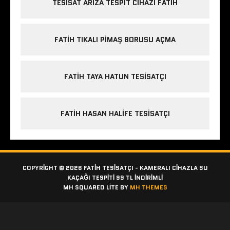
TESISAT ARIZA TESPIT CIHAZI FATIH
FATIH TIKALI PIMAŞ BORUSU AÇMA
FATIH TAYA HATUN TESISATÇI
FATIH HASAN HALIFE TESISATÇI
COPYRIGHT © 2026 FATIH TESISATÇI - KAMERALI CIHAZLA SU
KAÇAĞI TESPITI 99 TL İNDİRİMLİ
MH SQUARED LITE BY
MH THEMES
Etiketler