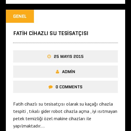
GENEL
FATIH CIHAZLI SU TESISATÇISI
25 MAYIS 2015
ADMIN
0 COMMENTS
Fatih cihazlı su tesisatçısı olarak su kaçağı cihazla
tespiti , tıkalı gider robot cihazla açma , iyi ısıtmayan
petek temizliği özel makine cihazları ile
yapılmaktadır….