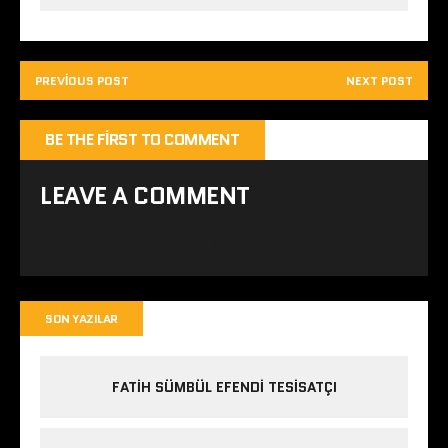
PREVIOUS POST
NEXT POST
BE THE FIRST TO COMMENT
LEAVE A COMMENT
Yorum yapabilmek için
giriş yapmalısınız
.
SON YAZILAR
FATIH SÜMBÜL EFENDI TESISATÇI