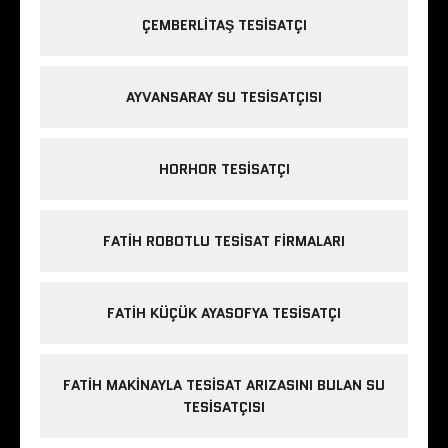
ÇEMBERLITAŞ TESISATÇI
AYVANSARAY SU TESISATÇISI
HORHOR TESISATÇI
FATIH ROBOTLU TESISAT FIRMALARI
FATIH KÜÇÜK AYASOFYA TESISATÇI
FATIH MAKINAYLA TESISAT ARIZASINI BULAN SU
TESISATÇISI