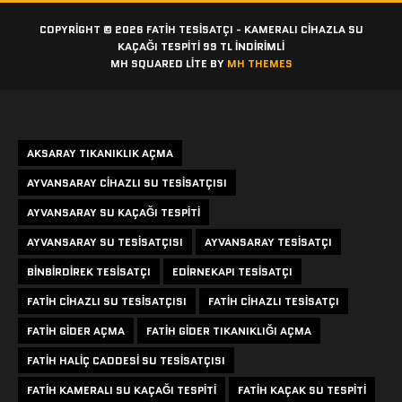
COPYRIGHT © 2026 FATIH TESISATÇI - KAMERALI CIHAZLA SU
KAÇAĞI TESPITI 99 TL İNDİRİMLİ
MH SQUARED LITE BY
MH THEMES
Etiketler
AKSARAY TIKANIKLIK AÇMA
AYVANSARAY CIHAZLI SU TESISATÇISI
AYVANSARAY SU KAÇAĞI TESPITI
AYVANSARAY SU TESISATÇISI
AYVANSARAY TESISATÇI
BINBIRDIREK TESISATÇI
EDIRNEKAPI TESISATÇI
FATIH CIHAZLI SU TESISATÇISI
FATIH CIHAZLI TESISATÇI
FATIH GIDER AÇMA
FATIH GIDER TIKANIKLIĞI AÇMA
FATIH HALIÇ CADDESI SU TESISATÇISI
FATIH KAMERALI SU KAÇAĞI TESPITI
FATIH KAÇAK SU TESPITI