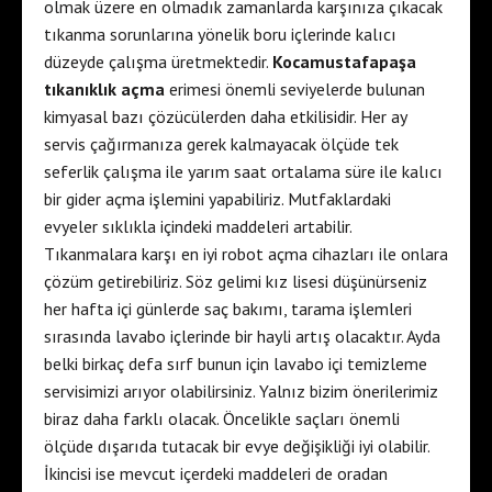
olmak üzere en olmadık zamanlarda karşınıza çıkacak
tıkanma sorunlarına yönelik boru içlerinde kalıcı
düzeyde çalışma üretmektedir.
Kocamustafapaşa
tıkanıklık açma
erimesi önemli seviyelerde bulunan
kimyasal bazı çözücülerden daha etkilisidir. Her ay
servis çağırmanıza gerek kalmayacak ölçüde tek
seferlik çalışma ile yarım saat ortalama süre ile kalıcı
bir gider açma işlemini yapabiliriz. Mutfaklardaki
evyeler sıklıkla içindeki maddeleri artabilir.
Tıkanmalara karşı en iyi robot açma cihazları ile onlara
çözüm getirebiliriz. Söz gelimi kız lisesi düşünürseniz
her hafta içi günlerde saç bakımı, tarama işlemleri
sırasında lavabo içlerinde bir hayli artış olacaktır. Ayda
belki birkaç defa sırf bunun için lavabo içi temizleme
servisimizi arıyor olabilirsiniz. Yalnız bizim önerilerimiz
biraz daha farklı olacak. Öncelikle saçları önemli
ölçüde dışarıda tutacak bir evye değişikliği iyi olabilir.
İkincisi ise mevcut içerdeki maddeleri de oradan