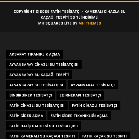
COPYRIGHT © 2026 FATIH TESISATÇI - KAMERALI CIHAZLA SU
KAÇAĞI TESPITI 99 TL İNDİRİMLİ
MH SQUARED LITE BY
MH THEMES
Etiketler
AKSARAY TIKANIKLIK AÇMA
AYVANSARAY CIHAZLI SU TESISATÇISI
AYVANSARAY SU KAÇAĞI TESPITI
AYVANSARAY SU TESISATÇISI
AYVANSARAY TESISATÇI
BINBIRDIREK TESISATÇI
EDIRNEKAPI TESISATÇI
FATIH CIHAZLI SU TESISATÇISI
FATIH CIHAZLI TESISATÇI
FATIH GIDER AÇMA
FATIH GIDER TIKANIKLIĞI AÇMA
FATIH HALIÇ CADDESI SU TESISATÇISI
FATIH KAMERALI SU KAÇAĞI TESPITI
FATIH KAÇAK SU TESPITI