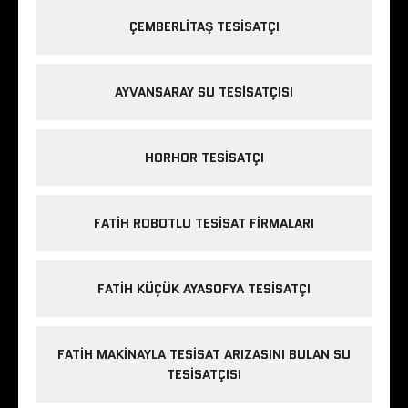
ÇEMBERLITAŞ TESISATÇI
AYVANSARAY SU TESISATÇISI
HORHOR TESISATÇI
FATIH ROBOTLU TESISAT FIRMALARI
FATIH KÜÇÜK AYASOFYA TESISATÇI
FATIH MAKINAYLA TESISAT ARIZASINI BULAN SU
TESISATÇISI