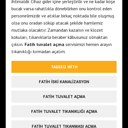
ihtimaldir. Cihaz gider içine yerleştirilir ve ne kadar köşe
bucak varsa rahatlıkla dönebilirken onu kontrol eden
personelimizdir ve atıklar birkaç noktada bile oluşmuş
olsa onu oradan söküp atacak şekilde hamlemiz
mutlaka olacaktır. Zamandan kazanın ve klozet
kokuları, tıkanıklarla beraber kâbusunuz olmaktan
çıksın.
Fatih tuvalet açma
servisimizi hemen arayın
tıkanıklığı kırmadan açalım.
TAGGED WITH
FATIH ISKI KANALIZASYON
FATIH TUVALET AÇMA
FATIH TUVALET TIKANIKLIĞI AÇMA
FATIH TUVALET TIKANMASI AÇMA