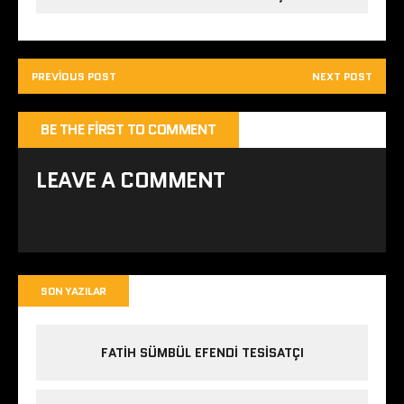
PREVIOUS POST
NEXT POST
BE THE FIRST TO COMMENT
LEAVE A COMMENT
Yorum yapabilmek için
giriş yapmalısınız
.
SON YAZILAR
FATIH SÜMBÜL EFENDI TESISATÇI