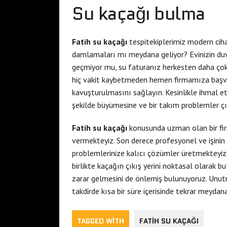
Su kaçağı bulma
Fatih su kaçağı
tespitekiplerimiz modern ciha
damlamaları mı meydana geliyor? Evinizin duv
geçmiyor mu, su faturanız herkesten daha çok
hiç vakit kaybetmeden hemen firmamıza başv
kavuşturulmasını sağlayın. Kesinlikle ihmal etm
şekilde büyümesine ve bir takım problemler çı
Fatih su kaçağı
konusunda uzman olan bir fir
vermekteyiz. Son derece profesyonel ve işinin
problemlerinize kalıcı çözümler üretmekteyiz.
birlikte kaçağın çıkış yerini noktasal olarak b
zarar gelmesini de önlemiş bulunuyoruz. Unut
takdirde kısa bir süre içerisinde tekrar meydan
TAGGED WITH
FATIH SU KAÇAĞI