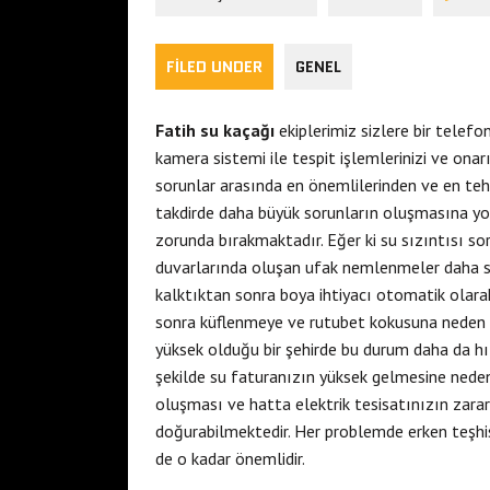
FILED UNDER
GENEL
Fatih su kaçağı
ekiplerimiz sizlere bir tele
kamera sistemi ile tespit işlemlerinizi ve ona
sorunlar arasında en önemlilerinden ve en tehlik
takdirde daha büyük sorunların oluşmasına yo
zorunda bırakmaktadır. Eğer ki su sızıntısı sor
duvarlarında oluşan ufak nemlenmeler daha s
kalktıktan sonra boya ihtiyacı otomatik olara
sonra küflenmeye ve rutubet kokusuna neden ol
yüksek olduğu bir şehirde bu durum daha da hızl
şekilde su faturanızın yüksek gelmesine ne
oluşması ve hatta elektrik tesisatınızın zarar
doğurabilmektedir. Her problemde erken teşh
de o kadar önemlidir.