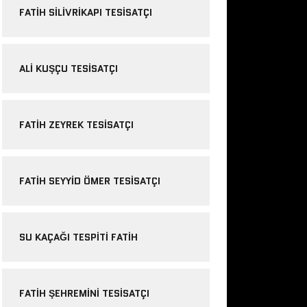
FATIH SILIVRIKAPI TESISATÇI
ALI KUŞÇU TESISATÇI
FATIH ZEYREK TESISATÇI
FATIH SEYYID ÖMER TESISATÇI
SU KAÇAĞI TESPITI FATIH
FATIH ŞEHREMINI TESISATÇI