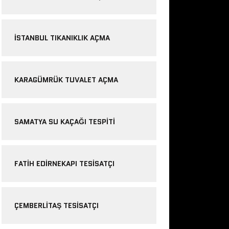
ISTANBUL TIKANIKLIK AÇMA
KARAGÜMRÜK TUVALET AÇMA
SAMATYA SU KAÇAĞI TESPITI
FATIH EDIRNEKAPI TESISATÇI
ÇEMBERLITAŞ TESISATÇI