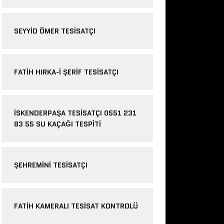
SEYYID ÖMER TESISATÇI
FATIH HIRKA-I ŞERIF TESISATÇI
İSKENDERPAŞA TESISATÇI 0551 231
83 55 SU KAÇAĞI TESPITI
ŞEHREMINI TESISATÇI
FATIH KAMERALI TESISAT KONTROLÜ