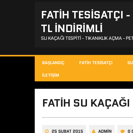
FATIH TESISATÇI 
TL İNDİRİMLİ
SU KAÇAĞI TESPITI - TIKANIKLIK AÇMA - PET
BAŞLANGIÇ
FATIH TESISATÇI
SU
İLETIŞIM
FATIH SU KAÇAĞI
25 ŞUBAT 2015
ADMIN
0