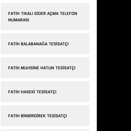
FATIH TIKALI GIDER AÇMA TELEFON
NUMARASI
FATIH BALABANAĞA TESISATÇI
FATIH MUHSINE HATUN TESISATÇI
FATIH HASEKI TESISATÇI
FATIH BINBIRDIREK TESISATÇI