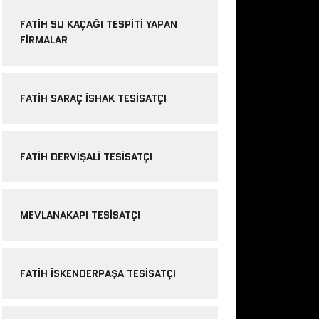
FATIH SU KAÇAĞI TESPITI YAPAN
FIRMALAR
FATIH SARAÇ ISHAK TESISATÇI
FATIH DERVIŞALI TESISATÇI
MEVLANAKAPI TESISATÇI
FATIH ISKENDERPAŞA TESISATÇI