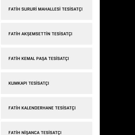
FATIH SURURI MAHALLESI TESISATÇI
FATIH AKŞEMSETTIN TESISATÇI
FATIH KEMAL PAŞA TESISATÇI
KUMKAPI TESISATÇI
FATIH KALENDERHANE TESISATÇI
FATIH NIŞANCA TESISATÇI