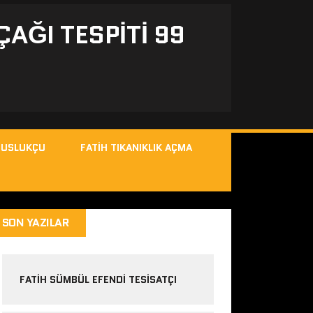
ÇAĞI TESPITI 99
MUSLUKÇU
FATIH TIKANIKLIK AÇMA
SON YAZILAR
FATIH SÜMBÜL EFENDI TESISATÇI