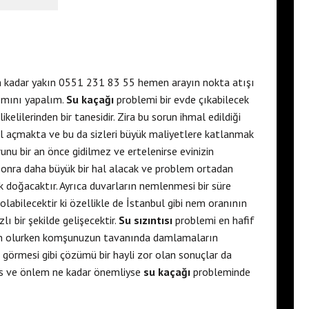
fon kadar yakın 0551 231 83 55 hemen arayın nokta atışı
rımını yapalım.
Su kaçağı
problemi bir evde çıkabilecek
elilerinden bir tanesidir. Zira bu sorun ihmal edildiği
l açmakta ve bu da sizleri büyük maliyetlere katlanmak
unu bir an önce gidilmez ve ertelenirse evinizin
onra daha büyük bir hal alacak ve problem ortadan
k doğacaktır. Ayrıca duvarların nemlenmesi bir süre
abilecektir ki özellikle de İstanbul gibi nem oranının
ı bir şekilde gelişecektir.
Su sızıntısı
problemi en hafif
den olurken komşunuzun tavanında damlamaların
 görmesi gibi çözümü bir hayli zor olan sonuçlar da
is ve önlem ne kadar önemliyse
su kaçağı
probleminde