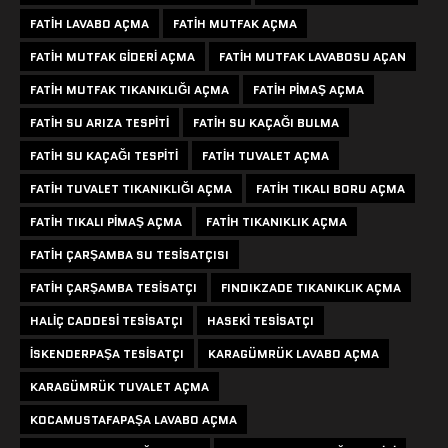
FATIH LAVABO AÇMA
FATIH MUTFAK AÇMA
FATIH MUTFAK GIDERI AÇMA
FATIH MUTFAK LAVABOSU AÇAN
FATIH MUTFAK TIKANIKLIĞI AÇMA
FATIH PIMAŞ AÇMA
FATIH SU ARIZA TESPITI
FATIH SU KAÇAĞI BULMA
FATIH SU KAÇAĞI TESPITI
FATIH TUVALET AÇMA
FATIH TUVALET TIKANIKLIĞI AÇMA
FATIH TIKALI BORU AÇMA
FATIH TIKALI PIMAŞ AÇMA
FATIH TIKANIKLIK AÇMA
FATIH ÇARŞAMBA SU TESISATÇISI
FATIH ÇARŞAMBA TESISATÇI
FINDIKZADE TIKANIKLIK AÇMA
HALIÇ CADDESI TESISATÇI
HASEKI TESISATÇI
ISKENDERPAŞA TESISATÇI
KARAGÜMRÜK LAVABO AÇMA
KARAGÜMRÜK TUVALET AÇMA
KOCAMUSTAFAPAŞA LAVABO AÇMA