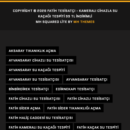
COPYRIGHT © 2026 FATIH TESISATÇI - KAMERALI CIHAZLA SU
KAÇAĞI TESPITI 99 TL İNDİRİMLİ
MH SQUARED LITE BY
MH THEMES
Etiketler
AKSARAY TIKANIKLIK AÇMA
AYVANSARAY CIHAZLI SU TESISATÇISI
AYVANSARAY SU KAÇAĞI TESPITI
AYVANSARAY SU TESISATÇISI
AYVANSARAY TESISATÇI
BINBIRDIREK TESISATÇI
EDIRNEKAPI TESISATÇI
FATIH CIHAZLI SU TESISATÇISI
FATIH CIHAZLI TESISATÇI
FATIH GIDER AÇMA
FATIH GIDER TIKANIKLIĞI AÇMA
FATIH HALIÇ CADDESI SU TESISATÇISI
FATIH KAMERALI SU KAÇAĞI TESPITI
FATIH KAÇAK SU TESPITI