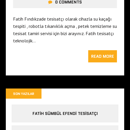
0 COMMENTS
Fatih Fındıkzade tesisatçı olarak cihazla su kaçağı
tespiti , robotla tıkanıklık açma , petek temizleme su
tesisat tamiri servisi için bizi arayınız. Fatih tesisatçı
teknolojik…
READ MORE
SON YAZILAR
FATIH SÜMBÜL EFENDI TESISATÇI