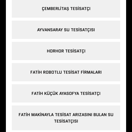
ÇEMBERLITAŞ TESISATÇI
AYVANSARAY SU TESISATÇISI
HORHOR TESISATÇI
FATIH ROBOTLU TESISAT FIRMALARI
FATIH KÜÇÜK AYASOFYA TESISATÇI
FATIH MAKINAYLA TESISAT ARIZASINI BULAN SU
TESISATÇISI