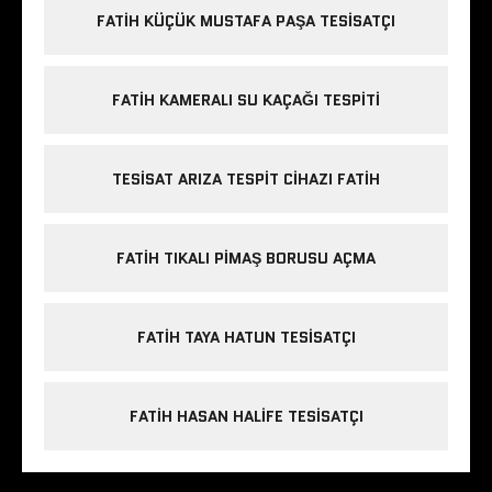
FATIH KÜÇÜK MUSTAFA PAŞA TESISATÇI
FATIH KAMERALI SU KAÇAĞI TESPITI
TESISAT ARIZA TESPIT CIHAZI FATIH
FATIH TIKALI PIMAŞ BORUSU AÇMA
FATIH TAYA HATUN TESISATÇI
FATIH HASAN HALIFE TESISATÇI