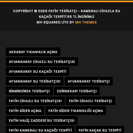
COPYRIGHT © 2026 FATIH TESISATÇI - KAMERALI CIHAZLA SU
KAÇAĞI TESPITI 99 TL İNDİRİMLİ
MH SQUARED LITE BY
MH THEMES
Etiketler
AKSARAY TIKANIKLIK AÇMA
AYVANSARAY CIHAZLI SU TESISATÇISI
AYVANSARAY SU KAÇAĞI TESPITI
AYVANSARAY SU TESISATÇISI
AYVANSARAY TESISATÇI
BINBIRDIREK TESISATÇI
EDIRNEKAPI TESISATÇI
FATIH CIHAZLI SU TESISATÇISI
FATIH CIHAZLI TESISATÇI
FATIH GIDER AÇMA
FATIH GIDER TIKANIKLIĞI AÇMA
FATIH HALIÇ CADDESI SU TESISATÇISI
FATIH KAMERALI SU KAÇAĞI TESPITI
FATIH KAÇAK SU TESPITI