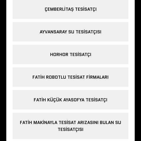
ÇEMBERLITAŞ TESISATÇI
AYVANSARAY SU TESISATÇISI
HORHOR TESISATÇI
FATIH ROBOTLU TESISAT FIRMALARI
FATIH KÜÇÜK AYASOFYA TESISATÇI
FATIH MAKINAYLA TESISAT ARIZASINI BULAN SU
TESISATÇISI