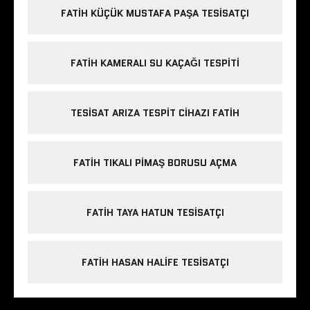
FATIH KÜÇÜK MUSTAFA PAŞA TESISATÇI
FATIH KAMERALI SU KAÇAĞI TESPITI
TESISAT ARIZA TESPIT CIHAZI FATIH
FATIH TIKALI PIMAŞ BORUSU AÇMA
FATIH TAYA HATUN TESISATÇI
FATIH HASAN HALIFE TESISATÇI