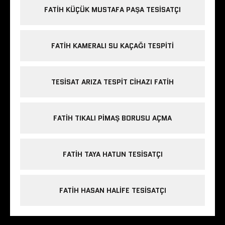
FATIH KÜÇÜK MUSTAFA PAŞA TESISATÇI
FATIH KAMERALI SU KAÇAĞI TESPITI
TESISAT ARIZA TESPIT CIHAZI FATIH
FATIH TIKALI PIMAŞ BORUSU AÇMA
FATIH TAYA HATUN TESISATÇI
FATIH HASAN HALIFE TESISATÇI