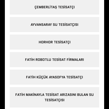
ÇEMBERLITAŞ TESISATÇI
AYVANSARAY SU TESISATÇISI
HORHOR TESISATÇI
FATIH ROBOTLU TESISAT FIRMALARI
FATIH KÜÇÜK AYASOFYA TESISATÇI
FATIH MAKINAYLA TESISAT ARIZASINI BULAN SU
TESISATÇISI