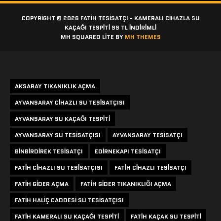
COPYRIGHT © 2026 FATIH TESISATÇI - KAMERALI CIHAZLA SU
KAÇAĞI TESPITI 99 TL İNDİRİMLİ
MH SQUARED LITE BY
MH THEMES
Etiketler
AKSARAY TIKANIKLIK AÇMA
AYVANSARAY CIHAZLI SU TESISATÇISI
AYVANSARAY SU KAÇAĞI TESPITI
AYVANSARAY SU TESISATÇISI
AYVANSARAY TESISATÇI
BINBIRDIREK TESISATÇI
EDIRNEKAPI TESISATÇI
FATIH CIHAZLI SU TESISATÇISI
FATIH CIHAZLI TESISATÇI
FATIH GIDER AÇMA
FATIH GIDER TIKANIKLIĞI AÇMA
FATIH HALIÇ CADDESI SU TESISATÇISI
FATIH KAMERALI SU KAÇAĞI TESPITI
FATIH KAÇAK SU TESPITI