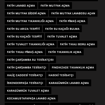
FATIH LAVABO AÇMA
FATIH MUTFAK AÇMA
FATIH MUTFAK GIDERI AÇMA
FATIH MUTFAK LAVABOSU AÇAN
FATIH MUTFAK TIKANIKLIĞI AÇMA
FATIH PIMAŞ AÇMA
FATIH SU ARIZA TESPITI
FATIH SU KAÇAĞI BULMA
FATIH SU KAÇAĞI TESPITI
FATIH TUVALET AÇMA
FATIH TUVALET TIKANIKLIĞI AÇMA
FATIH TIKALI BORU AÇMA
FATIH TIKALI PIMAŞ AÇMA
FATIH TIKANIKLIK AÇMA
FATIH ÇARŞAMBA SU TESISATÇISI
FATIH ÇARŞAMBA TESISATÇI
FINDIKZADE TIKANIKLIK AÇMA
HALIÇ CADDESI TESISATÇI
HASEKI TESISATÇI
ISKENDERPAŞA TESISATÇI
KARAGÜMRÜK LAVABO AÇMA
KARAGÜMRÜK TUVALET AÇMA
KOCAMUSTAFAPAŞA LAVABO AÇMA