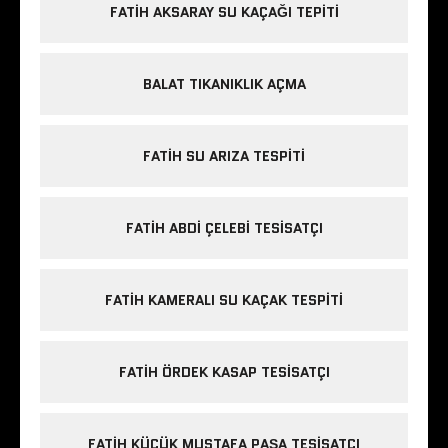
FATIH AKSARAY SU KAÇAĞI TEPITI
BALAT TIKANIKLIK AÇMA
FATIH SU ARIZA TESPITI
FATIH ABDI ÇELEBI TESISATÇI
FATIH KAMERALI SU KAÇAK TESPITI
FATIH ÖRDEK KASAP TESISATÇI
FATIH KÜÇÜK MUSTAFA PAŞA TESISATÇI