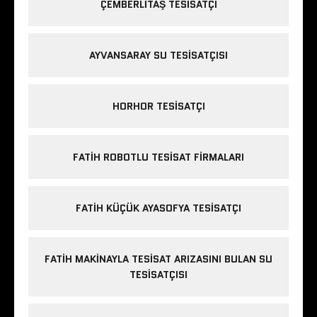
ÇEMBERLITAŞ TESISATÇI
AYVANSARAY SU TESISATÇISI
HORHOR TESISATÇI
FATIH ROBOTLU TESISAT FIRMALARI
FATIH KÜÇÜK AYASOFYA TESISATÇI
FATIH MAKINAYLA TESISAT ARIZASINI BULAN SU
TESISATÇISI