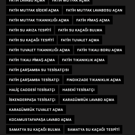
FATIH LAVABO AÇMA
FATIH MUTFAK AÇMA
FATIH MUTFAK GIDERI AÇMA
FATIH MUTFAK LAVABOSU AÇAN
FATIH MUTFAK TIKANIKLIĞI AÇMA
FATIH PIMAŞ AÇMA
FATIH SU ARIZA TESPITI
FATIH SU KAÇAĞI BULMA
FATIH SU KAÇAĞI TESPITI
FATIH TUVALET AÇMA
FATIH TUVALET TIKANIKLIĞI AÇMA
FATIH TIKALI BORU AÇMA
FATIH TIKALI PIMAŞ AÇMA
FATIH TIKANIKLIK AÇMA
FATIH ÇARŞAMBA SU TESISATÇISI
FATIH ÇARŞAMBA TESISATÇI
FINDIKZADE TIKANIKLIK AÇMA
HALIÇ CADDESI TESISATÇI
HASEKI TESISATÇI
ISKENDERPAŞA TESISATÇI
KARAGÜMRÜK LAVABO AÇMA
KARAGÜMRÜK TUVALET AÇMA
KOCAMUSTAFAPAŞA LAVABO AÇMA
SAMATYA SU KAÇAĞI BULMA
SAMATYA SU KAÇAĞI TESPITI