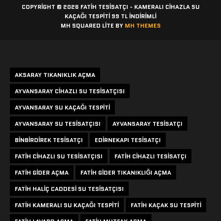
COPYRIGHT © 2026 FATIH TESISATÇI - KAMERALI CIHAZLA SU
KAÇAĞI TESPITI 99 TL İNDİRİMLİ
MH SQUARED LITE BY
MH THEMES
Etiketler
AKSARAY TIKANIKLIK AÇMA
AYVANSARAY CIHAZLI SU TESISATÇISI
AYVANSARAY SU KAÇAĞI TESPITI
AYVANSARAY SU TESISATÇISI
AYVANSARAY TESISATÇI
BINBIRDIREK TESISATÇI
EDIRNEKAPI TESISATÇI
FATIH CIHAZLI SU TESISATÇISI
FATIH CIHAZLI TESISATÇI
FATIH GIDER AÇMA
FATIH GIDER TIKANIKLIĞI AÇMA
FATIH HALIÇ CADDESI SU TESISATÇISI
FATIH KAMERALI SU KAÇAĞI TESPITI
FATIH KAÇAK SU TESPITI