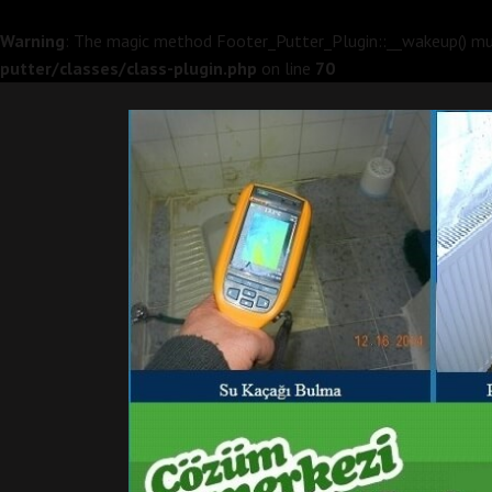
Warning
: The magic method Footer_Putter_Plugin::__wakeup() must
putter/classes/class-plugin.php
on line
70