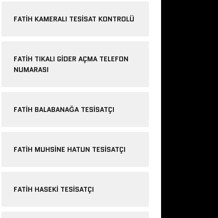
FATIH KAMERALI TESISAT KONTROLÜ
FATIH TIKALI GIDER AÇMA TELEFON
NUMARASI
FATIH BALABANAĞA TESISATÇI
FATIH MUHSINE HATUN TESISATÇI
FATIH HASEKI TESISATÇI