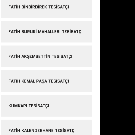
FATIH BINBIRDIREK TESISATÇI
FATIH SURURI MAHALLESI TESISATÇI
FATIH AKŞEMSETTIN TESISATÇI
FATIH KEMAL PAŞA TESISATÇI
KUMKAPI TESISATÇI
FATIH KALENDERHANE TESISATÇI