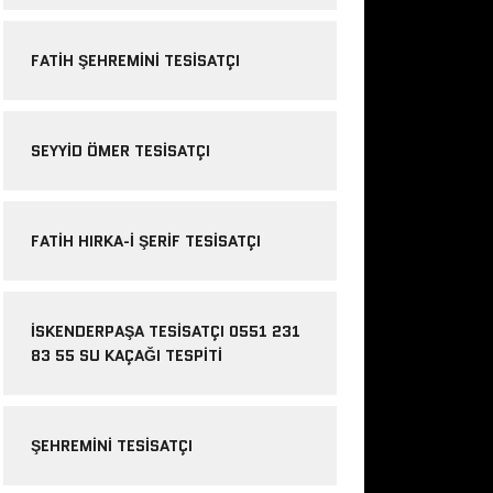
FATIH ŞEHREMINI TESISATÇI
SEYYID ÖMER TESISATÇI
FATIH HIRKA-I ŞERIF TESISATÇI
İSKENDERPAŞA TESISATÇI 0551 231
83 55 SU KAÇAĞI TESPITI
ŞEHREMINI TESISATÇI