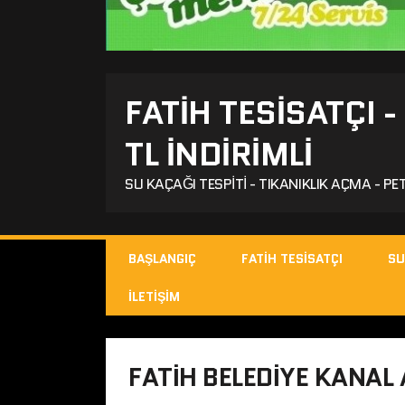
FATIH TESISATÇI 
TL İNDİRİMLİ
SU KAÇAĞI TESPITI - TIKANIKLIK AÇMA - PET
BAŞLANGIÇ
FATIH TESISATÇI
SU
İLETIŞIM
FATIH BELEDIYE KANAL