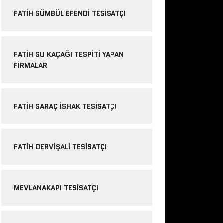
FATIH SÜMBÜL EFENDI TESISATÇI
FATIH SU KAÇAĞI TESPITI YAPAN
FIRMALAR
FATIH SARAÇ ISHAK TESISATÇI
FATIH DERVIŞALI TESISATÇI
MEVLANAKAPI TESISATÇI