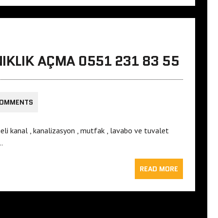
NIKLIK AÇMA 0551 231 83 55
COMMENTS
geli kanal , kanalizasyon , mutfak , lavabo ve tuvalet
…
READ MORE