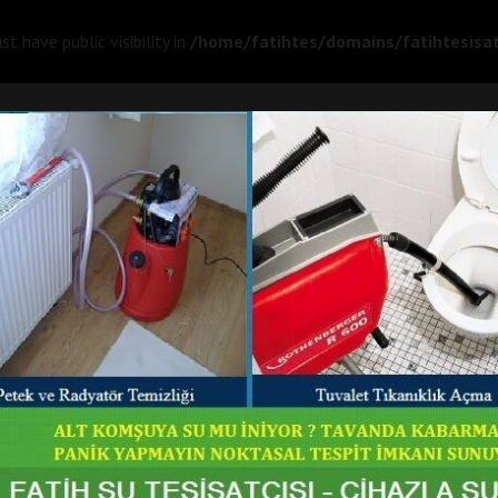
 have public visibility in
/home/fatihtes/domains/fatihtesisat