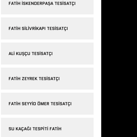
FATIH ISKENDERPAŞA TESISATÇI
FATIH SILIVRIKAPI TESISATÇI
ALI KUŞÇU TESISATÇI
FATIH ZEYREK TESISATÇI
FATIH SEYYID ÖMER TESISATÇI
SU KAÇAĞI TESPITI FATIH