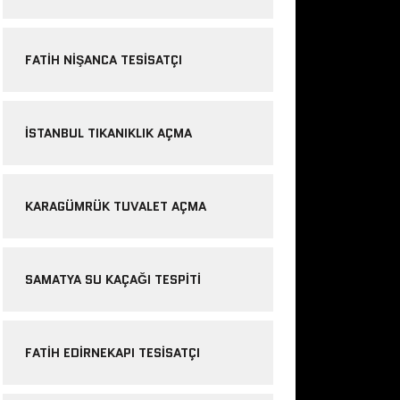
FATIH NIŞANCA TESISATÇI
ISTANBUL TIKANIKLIK AÇMA
KARAGÜMRÜK TUVALET AÇMA
SAMATYA SU KAÇAĞI TESPITI
FATIH EDIRNEKAPI TESISATÇI