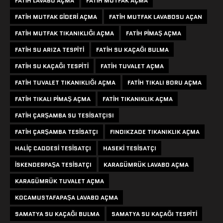
FATIH LAVABO AÇMA
FATIH MUTFAK AÇMA
FATIH MUTFAK GIDERI AÇMA
FATIH MUTFAK LAVABOSU AÇAN
FATIH MUTFAK TIKANIKLIĞI AÇMA
FATIH PIMAŞ AÇMA
FATIH SU ARIZA TESPITI
FATIH SU KAÇAĞI BULMA
FATIH SU KAÇAĞI TESPITI
FATIH TUVALET AÇMA
FATIH TUVALET TIKANIKLIĞI AÇMA
FATIH TIKALI BORU AÇMA
FATIH TIKALI PIMAŞ AÇMA
FATIH TIKANIKLIK AÇMA
FATIH ÇARŞAMBA SU TESISATÇISI
FATIH ÇARŞAMBA TESISATÇI
FINDIKZADE TIKANIKLIK AÇMA
HALIÇ CADDESI TESISATÇI
HASEKI TESISATÇI
ISKENDERPAŞA TESISATÇI
KARAGÜMRÜK LAVABO AÇMA
KARAGÜMRÜK TUVALET AÇMA
KOCAMUSTAFAPAŞA LAVABO AÇMA
SAMATYA SU KAÇAĞI BULMA
SAMATYA SU KAÇAĞI TESPITI