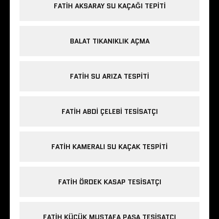
FATIH AKSARAY SU KAÇAĞI TEPITI
BALAT TIKANIKLIK AÇMA
FATIH SU ARIZA TESPITI
FATIH ABDI ÇELEBI TESISATÇI
FATIH KAMERALI SU KAÇAK TESPITI
FATIH ÖRDEK KASAP TESISATÇI
FATIH KÜÇÜK MUSTAFA PAŞA TESISATÇI