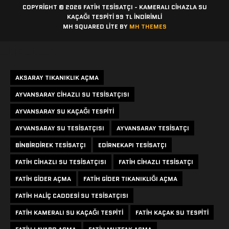
COPYRIGHT © 2026 FATIH TESISATÇI - KAMERALI CIHAZLA SU
KAÇAĞI TESPITI 99 TL İNDİRİMLİ
MH SQUARED LITE BY
MH THEMES
Etiketler
AKSARAY TIKANIKLIK AÇMA
AYVANSARAY CIHAZLI SU TESISATÇISI
AYVANSARAY SU KAÇAĞI TESPITI
AYVANSARAY SU TESISATÇISI
AYVANSARAY TESISATÇI
BINBIRDIREK TESISATÇI
EDIRNEKAPI TESISATÇI
FATIH CIHAZLI SU TESISATÇISI
FATIH CIHAZLI TESISATÇI
FATIH GIDER AÇMA
FATIH GIDER TIKANIKLIĞI AÇMA
FATIH HALIÇ CADDESI SU TESISATÇISI
FATIH KAMERALI SU KAÇAĞI TESPITI
FATIH KAÇAK SU TESPITI