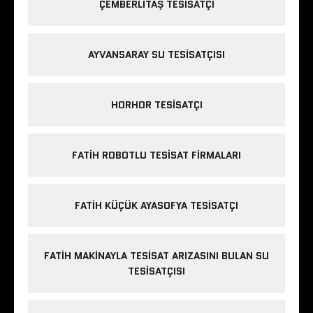
ÇEMBERLITAŞ TESISATÇI
AYVANSARAY SU TESISATÇISI
HORHOR TESISATÇI
FATIH ROBOTLU TESISAT FIRMALARI
FATIH KÜÇÜK AYASOFYA TESISATÇI
FATIH MAKINAYLA TESISAT ARIZASINI BULAN SU
TESISATÇISI