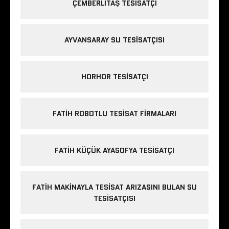
ÇEMBERLITAŞ TESISATÇI
AYVANSARAY SU TESISATÇISI
HORHOR TESISATÇI
FATIH ROBOTLU TESISAT FIRMALARI
FATIH KÜÇÜK AYASOFYA TESISATÇI
FATIH MAKINAYLA TESISAT ARIZASINI BULAN SU
TESISATÇISI