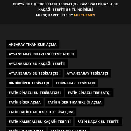
COPYRIGHT © 2026 FATIH TESISATÇI - KAMERALI CIHAZLA SU
KAÇAĞI TESPITI 99 TL İNDİRİMLİ
MH SQUARED LITE BY
MH THEMES
Etiketler
AKSARAY TIKANIKLIK AÇMA
AYVANSARAY CIHAZLI SU TESISATÇISI
AYVANSARAY SU KAÇAĞI TESPITI
AYVANSARAY SU TESISATÇISI
AYVANSARAY TESISATÇI
BINBIRDIREK TESISATÇI
EDIRNEKAPI TESISATÇI
FATIH CIHAZLI SU TESISATÇISI
FATIH CIHAZLI TESISATÇI
FATIH GIDER AÇMA
FATIH GIDER TIKANIKLIĞI AÇMA
FATIH HALIÇ CADDESI SU TESISATÇISI
FATIH KAMERALI SU KAÇAĞI TESPITI
FATIH KAÇAK SU TESPITI