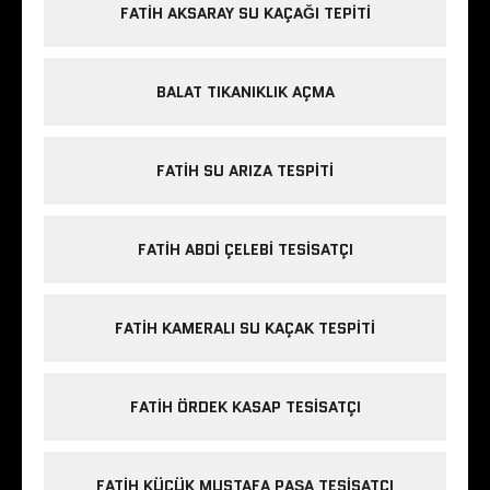
FATIH AKSARAY SU KAÇAĞI TEPITI
BALAT TIKANIKLIK AÇMA
FATIH SU ARIZA TESPITI
FATIH ABDI ÇELEBI TESISATÇI
FATIH KAMERALI SU KAÇAK TESPITI
FATIH ÖRDEK KASAP TESISATÇI
FATIH KÜÇÜK MUSTAFA PAŞA TESISATÇI