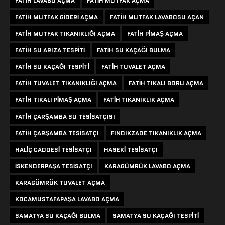
FATIH LAVABO AÇMA
FATIH MUTFAK AÇMA
FATIH MUTFAK GIDERI AÇMA
FATIH MUTFAK LAVABOSU AÇAN
FATIH MUTFAK TIKANIKLIĞI AÇMA
FATIH PIMAŞ AÇMA
FATIH SU ARIZA TESPITI
FATIH SU KAÇAĞI BULMA
FATIH SU KAÇAĞI TESPITI
FATIH TUVALET AÇMA
FATIH TUVALET TIKANIKLIĞI AÇMA
FATIH TIKALI BORU AÇMA
FATIH TIKALI PIMAŞ AÇMA
FATIH TIKANIKLIK AÇMA
FATIH ÇARŞAMBA SU TESISATÇISI
FATIH ÇARŞAMBA TESISATÇI
FINDIKZADE TIKANIKLIK AÇMA
HALIÇ CADDESI TESISATÇI
HASEKI TESISATÇI
ISKENDERPAŞA TESISATÇI
KARAGÜMRÜK LAVABO AÇMA
KARAGÜMRÜK TUVALET AÇMA
KOCAMUSTAFAPAŞA LAVABO AÇMA
SAMATYA SU KAÇAĞI BULMA
SAMATYA SU KAÇAĞI TESPITI