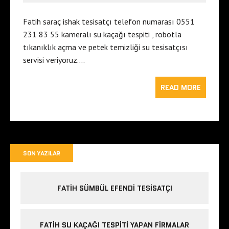
Fatih saraç ishak tesisatçı telefon numarası 0551
231 83 55 kameralı su kaçağı tespiti , robotla
tıkanıklık açma ve petek temizliği su tesisatçısı
servisi veriyoruz….
READ MORE
SON YAZILAR
FATIH SÜMBÜL EFENDI TESISATÇI
FATIH SU KAÇAĞI TESPITI YAPAN FIRMALAR