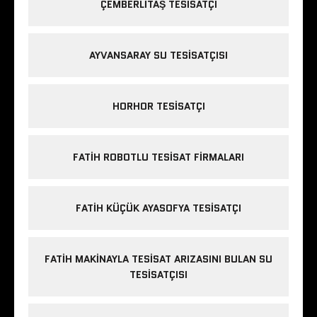
ÇEMBERLITAŞ TESISATÇI
AYVANSARAY SU TESISATÇISI
HORHOR TESISATÇI
FATIH ROBOTLU TESISAT FIRMALARI
FATIH KÜÇÜK AYASOFYA TESISATÇI
FATIH MAKINAYLA TESISAT ARIZASINI BULAN SU
TESISATÇISI