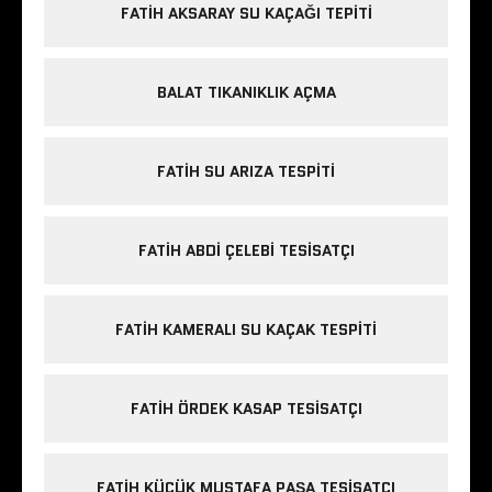
FATIH AKSARAY SU KAÇAĞI TEPITI
BALAT TIKANIKLIK AÇMA
FATIH SU ARIZA TESPITI
FATIH ABDI ÇELEBI TESISATÇI
FATIH KAMERALI SU KAÇAK TESPITI
FATIH ÖRDEK KASAP TESISATÇI
FATIH KÜÇÜK MUSTAFA PAŞA TESISATÇI