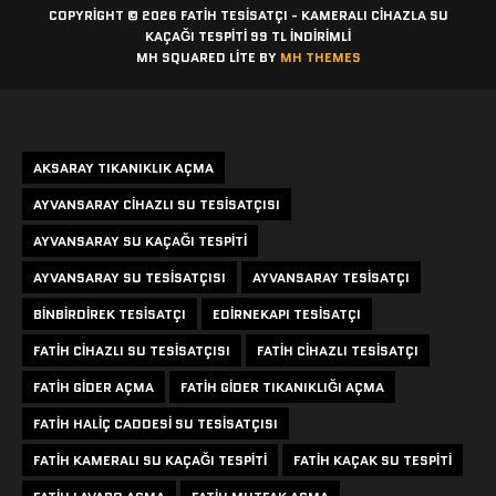
COPYRIGHT © 2026 FATIH TESISATÇI - KAMERALI CIHAZLA SU
KAÇAĞI TESPITI 99 TL İNDİRİMLİ
MH SQUARED LITE BY
MH THEMES
Etiketler
AKSARAY TIKANIKLIK AÇMA
AYVANSARAY CIHAZLI SU TESISATÇISI
AYVANSARAY SU KAÇAĞI TESPITI
AYVANSARAY SU TESISATÇISI
AYVANSARAY TESISATÇI
BINBIRDIREK TESISATÇI
EDIRNEKAPI TESISATÇI
FATIH CIHAZLI SU TESISATÇISI
FATIH CIHAZLI TESISATÇI
FATIH GIDER AÇMA
FATIH GIDER TIKANIKLIĞI AÇMA
FATIH HALIÇ CADDESI SU TESISATÇISI
FATIH KAMERALI SU KAÇAĞI TESPITI
FATIH KAÇAK SU TESPITI