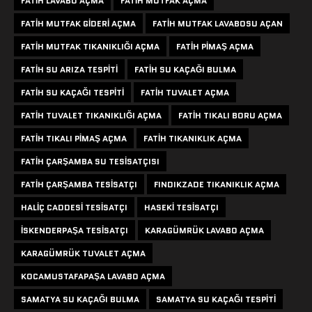
FATIH LAVABO AÇMA
FATIH MUTFAK AÇMA
FATIH MUTFAK GIDERI AÇMA
FATIH MUTFAK LAVABOSU AÇAN
FATIH MUTFAK TIKANIKLIĞI AÇMA
FATIH PIMAŞ AÇMA
FATIH SU ARIZA TESPITI
FATIH SU KAÇAĞI BULMA
FATIH SU KAÇAĞI TESPITI
FATIH TUVALET AÇMA
FATIH TUVALET TIKANIKLIĞI AÇMA
FATIH TIKALI BORU AÇMA
FATIH TIKALI PIMAŞ AÇMA
FATIH TIKANIKLIK AÇMA
FATIH ÇARŞAMBA SU TESISATÇISI
FATIH ÇARŞAMBA TESISATÇI
FINDIKZADE TIKANIKLIK AÇMA
HALIÇ CADDESI TESISATÇI
HASEKI TESISATÇI
ISKENDERPAŞA TESISATÇI
KARAGÜMRÜK LAVABO AÇMA
KARAGÜMRÜK TUVALET AÇMA
KOCAMUSTAFAPAŞA LAVABO AÇMA
SAMATYA SU KAÇAĞI BULMA
SAMATYA SU KAÇAĞI TESPITI