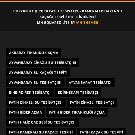
COPYRIGHT © 2026 FATIH TESISATÇI - KAMERALI CIHAZLA SU
KAÇAĞI TESPITI 99 TL İNDİRİMLİ
MH SQUARED LITE BY
MH THEMES
Etiketler
AKSARAY TIKANIKLIK AÇMA
AYVANSARAY CIHAZLI SU TESISATÇISI
AYVANSARAY SU KAÇAĞI TESPITI
AYVANSARAY SU TESISATÇISI
AYVANSARAY TESISATÇI
BINBIRDIREK TESISATÇI
EDIRNEKAPI TESISATÇI
FATIH CIHAZLI SU TESISATÇISI
FATIH CIHAZLI TESISATÇI
FATIH GIDER AÇMA
FATIH GIDER TIKANIKLIĞI AÇMA
FATIH HALIÇ CADDESI SU TESISATÇISI
FATIH KAMERALI SU KAÇAĞI TESPITI
FATIH KAÇAK SU TESPITI