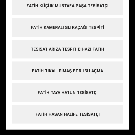
FATIH KÜÇÜK MUSTAFA PAŞA TESISATÇI
FATIH KAMERALI SU KAÇAĞI TESPITI
TESISAT ARIZA TESPIT CIHAZI FATIH
FATIH TIKALI PIMAŞ BORUSU AÇMA
FATIH TAYA HATUN TESISATÇI
FATIH HASAN HALIFE TESISATÇI