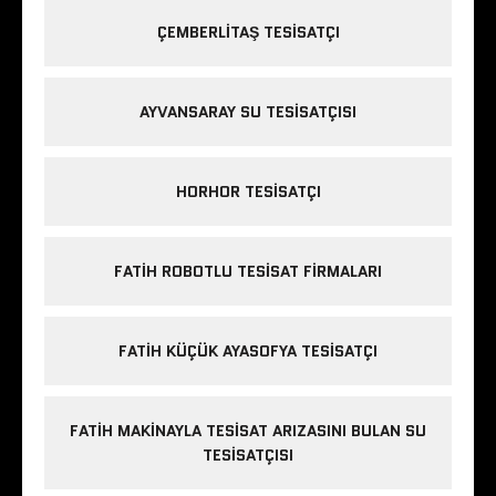
ÇEMBERLITAŞ TESISATÇI
AYVANSARAY SU TESISATÇISI
HORHOR TESISATÇI
FATIH ROBOTLU TESISAT FIRMALARI
FATIH KÜÇÜK AYASOFYA TESISATÇI
FATIH MAKINAYLA TESISAT ARIZASINI BULAN SU
TESISATÇISI